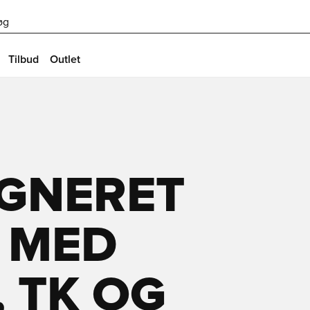
øg
Tilbud
Outlet
IGNERET
 MED
 TK OG