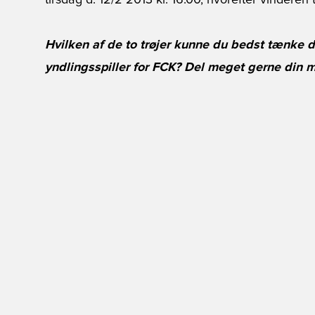
tirsdag d. 12/2 2013 kl. 16.00, hvorefter vinderen
Hvilken af de to trøjer kunne du bedst tænke d
yndlingsspiller for FCK? Del meget gerne din 