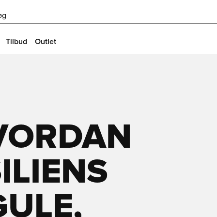
øg
Tilbud
Outlet
HVORDAN
ILIENS
ULE,