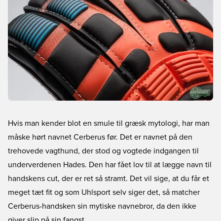
Hvis man kender blot en smule til græsk mytologi, har man
måske hørt navnet Cerberus før. Det er navnet på den
trehovede vagthund, der stod og vogtede indgangen til
underverdenen Hades. Den har fået lov til at lægge navn til
handskens cut, der er ret så stramt. Det vil sige, at du får et
meget tæt fit og som Uhlsport selv siger det, så matcher
Cerberus-handsken sin mytiske navnebror, da den ikke
giver slip på sin fangst.