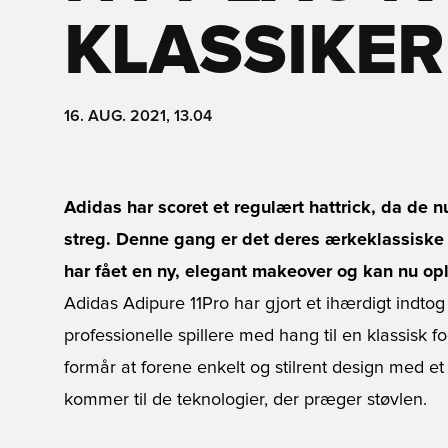
KLASSIKE
16. AUG. 2021, 13.04
Adidas har scoret et regulært hattrick, da de nu
streg. Denne gang er det deres ærkeklassiske 
har fået en ny, elegant makeover og kan nu opl
Adidas Adipure 11Pro har gjort et ihærdigt indt
professionelle spillere med hang til en klassisk f
formår at forene enkelt og stilrent design med e
kommer til de teknologier, der præger støvlen.