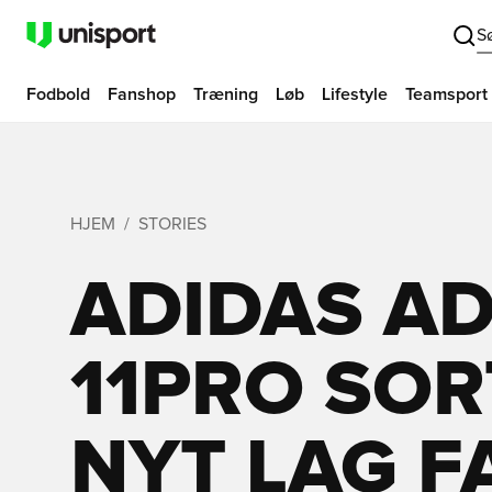
S
Fodbold
Fanshop
Træning
Løb
Lifestyle
Teamsport
HJEM
STORIES
ADIDAS A
11PRO SOR
NYT LAG F