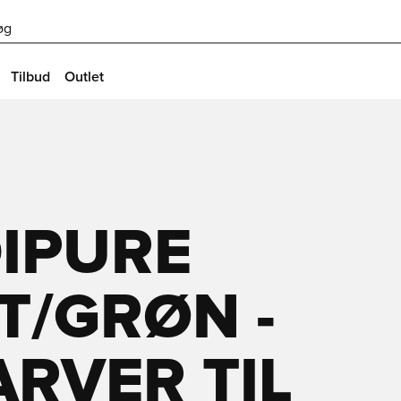
øg
Tilbud
Outlet
DIPURE
T/GRØN -
ARVER TIL