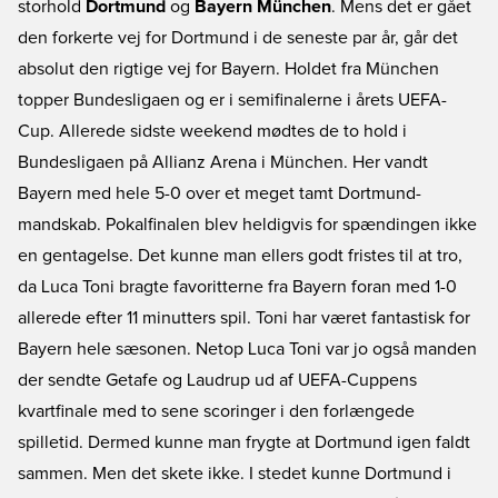
storhold
Dortmund
og
Bayern München
. Mens det er gået
den forkerte vej for Dortmund i de seneste par år, går det
absolut den rigtige vej for Bayern. Holdet fra München
topper Bundesligaen og er i semifinalerne i årets UEFA-
Cup. Allerede sidste weekend mødtes de to hold i
Bundesligaen på Allianz Arena i München. Her vandt
Bayern med hele 5-0 over et meget tamt Dortmund-
mandskab. Pokalfinalen blev heldigvis for spændingen ikke
en gentagelse. Det kunne man ellers godt fristes til at tro,
da Luca Toni bragte favoritterne fra Bayern foran med 1-0
allerede efter 11 minutters spil. Toni har været fantastisk for
Bayern hele sæsonen. Netop Luca Toni var jo også manden
der sendte Getafe og Laudrup ud af UEFA-Cuppens
kvartfinale med to sene scoringer i den forlængede
spilletid. Dermed kunne man frygte at Dortmund igen faldt
sammen. Men det skete ikke. I stedet kunne Dortmund i