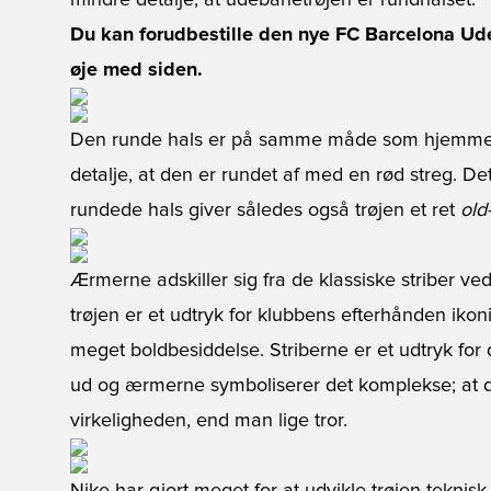
mindre detalje, at udebanetrøjen er rundhalset.
Du kan forudbestille den nye FC Barcelona Udeb
øje med siden.
Den runde hals er på samme måde som hjemmeban
detalje, at den er rundet af med en rød streg. D
rundede hals giver således også trøjen et ret
old
Ærmerne adskiller sig fra de klassiske striber ve
trøjen er et udtryk for klubbens efterhånden ikon
meget boldbesiddelse. Striberne er et udtryk for d
ud og ærmerne symboliserer det komplekse; at de
virkeligheden, end man lige tror.