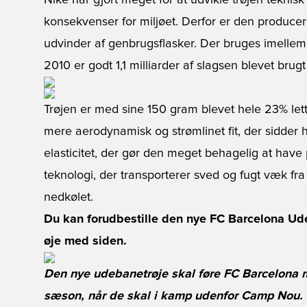
Nike har gjort meget for at udvikle trøjen teknis
konsekvenser for miljøet. Derfor er den producer
udvinder af genbrugsflasker. Der bruges imellem 
2010 er godt 1,1 milliarder af slagsen blevet brug
Trøjen er med sine 150 gram blevet hele 23% let
mere aerodynamisk og strømlinet fit, der sidder 
elasticitet, der gør den meget behagelig at have 
teknologi, der transporterer sved og fugt væk fra 
nedkølet.
Du kan forudbestille den nye FC Barcelona Udeb
øje med siden.
Den nye udebanetrøje skal føre FC Barcelona
sæson, når de skal i kamp udenfor Camp Nou.