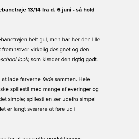
anetrøje 13/14 fra d. 6 juni - så hold
etrøjen helt gul, men har her den lille
et fremhæver virkelig designet og den
-school look
, som klæder den rigtig godt.
d at lade farverne
fade
sammen. Hele
iske spillestil med mange afleveringer og
et simple; spillestilen ser udefra simpel
t er langt sværere at føre ud i