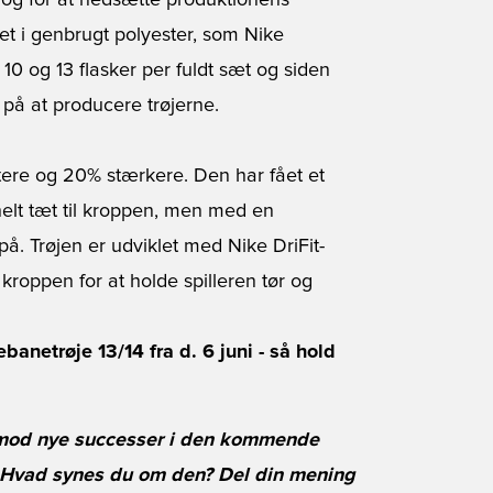
k og for at nedsætte produktionens
et i genbrugt polyester, som Nike
10 og 13 flasker per fuldt sæt og siden
t på at producere trøjerne.
tere og 20% stærkere. Den har fået et
helt tæt til kroppen, men med en
på. Trøjen er udviklet med Nike DriFit-
kroppen for at holde spilleren tør og
anetrøje 13/14 fra d. 6 juni - så hold
 mod nye successer i den kommende
 Hvad synes du om den? Del din mening