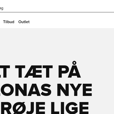
øg
Tilbud
Outlet
LT TÆT PÅ
LONAS NYE
RØJE LIGE