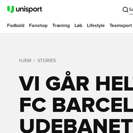
S
Fodbold
Fanshop
Træning
Løb
Lifestyle
Teamsport
HJEM
STORIES
VI GÅR HE
FC BARCE
UDEBANET