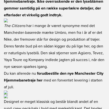
hjemmebanetrøje. Ikke overraskende er den lyseblåmen
gemmer samtidig på en række superlækre detaljer, der
efterlader et virkelig godt indtryk.
The Citizens
har i mange år været synonyme med det
Manchester-baserede mærke Umbro, men fra i år af er det
Nike, der fremover står for design og produktion af trøjer.
Deres første bud på en sådan kigger du på lige her, og den
er naturligvis lyseblå. Den skal stjerner som Agüero, Tevez,
Yaya Toure og Kompany indlede jagten på succes i, når den
nye sæson sparkes igang.
Du kan allerede nu
forudbestille den nye Manchester City
Hjemmebanetrøje her
med en forventet levering i starten
af juli.
Designet er meget klassisk og består blandt andet af en
rund
crew neck
-hals i hvid med mørkeblå kant. Det bryder