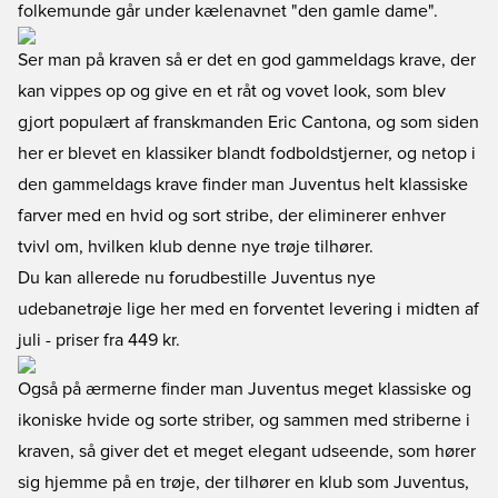
folkemunde går under kælenavnet "den gamle dame".
Ser man på kraven så er det en god gammeldags krave, der
kan vippes op og give en et råt og vovet look, som blev
gjort populært af franskmanden Eric Cantona, og som siden
her er blevet en klassiker blandt fodboldstjerner, og netop i
den gammeldags krave finder man Juventus helt klassiske
farver med en hvid og sort stribe, der eliminerer enhver
tvivl om, hvilken klub denne nye trøje tilhører.
Du kan
allerede nu forudbestille Juventus nye
udebanetrøje lige her
med en forventet levering i midten af
juli - priser fra 449 kr.
Også på ærmerne finder man Juventus meget klassiske og
ikoniske hvide og sorte striber, og sammen med striberne i
kraven, så giver det et meget elegant udseende, som hører
sig hjemme på en trøje, der tilhører en klub som Juventus,