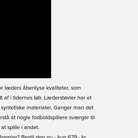
r læders åbenlyse kvaliteter, som
t af i tidernes løb. Læderstøvler har et
syntetiske materialer. Ganger man det
stå at nogle fodboldspillere sværger til
t spille i andet.
remier? Bestil den nu
- kun 679,- kr.