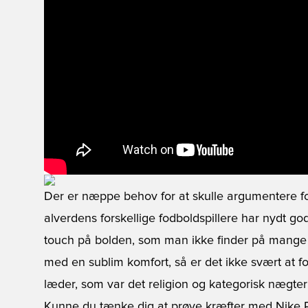
Der er næppe behov for at skulle argumentere fo
alverdens forskellige fodboldspillere har nydt god
touch på bolden, som man ikke finder på mange 
med en sublim komfort, så er det ikke svært at for
læder, som var det religion og kategorisk nægter a
Kunne du tænke dig at prøve kræfter med Nike P