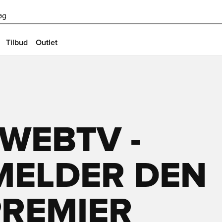
øg
Tilbud
Outlet
WEBTV -
MELDER DEN
PREMIER