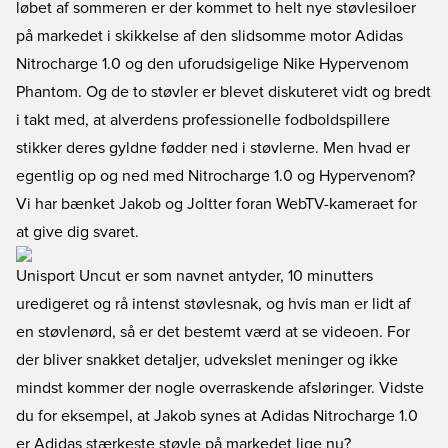
løbet af sommeren er der kommet to helt nye støvlesiloer
på markedet i skikkelse af den slidsomme motor Adidas
Nitrocharge 1.0 og den uforudsigelige Nike Hypervenom
Phantom. Og de to støvler er blevet diskuteret vidt og bredt
i takt med, at alverdens professionelle fodboldspillere
stikker deres gyldne fødder ned i støvlerne. Men hvad er
egentlig op og ned med Nitrocharge 1.0 og Hypervenom?
Vi har bænket Jakob og Joltter foran WebTV-kameraet for
at give dig svaret.
Unisport Uncut er som navnet antyder, 10 minutters
uredigeret og rå intenst støvlesnak, og hvis man er lidt af
en støvlenørd, så er det bestemt værd at se videoen. For
der bliver snakket detaljer, udvekslet meninger og ikke
mindst kommer der nogle overraskende afsløringer. Vidste
du for eksempel, at Jakob synes at Adidas Nitrocharge 1.0
er Adidas stærkeste støvle på markedet lige nu?