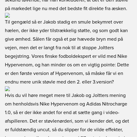
sekund tøvende, når han konkluderer, at det er den støvle
på markedet lige nu med det bedste fit direkte fra æsken.
Til gengæld så er Jakob stadig en smule bekymret over
hælen, der ikke yder tilstrækkelig støtte, og som godt kan
give ømhed. Sålen får også et par hævede bryn med på
vejen, men det er langt fra nok til at stoppe Joltters
begejstring. Vores finske fodboldekspert er vild med Nike
Hypervenom, og han minder os om en vigtig pointe: Dette
er den første version af Hypervenom, så måske får vi en
endnu mere unik støvle med den 2. eller 3.version?
Hvis du vil høre meget mere til Jakob og Joltters mening
om henholdsvis Nike Hypervenom og Adidas Nitrocharge
1.0, så er der ikke andet for end at sætte gang i video-
afspilleren. Det er støvlenørderi, som vi kender det, og det
er fuldstændig uncut, så du slipper for de vilde effekter,