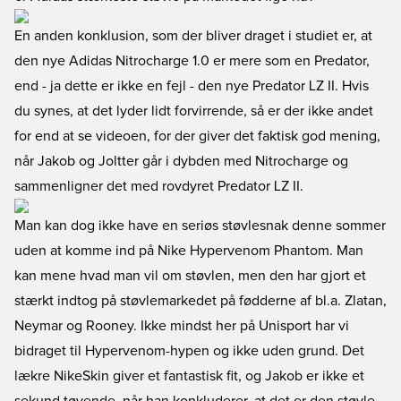
En anden konklusion, som der bliver draget i studiet er, at
den nye Adidas Nitrocharge 1.0 er mere som en Predator,
end - ja dette er ikke en fejl - den nye Predator LZ II. Hvis
du synes, at det lyder lidt forvirrende, så er der ikke andet
for end at se videoen, for der giver det faktisk god mening,
når Jakob og Joltter går i dybden med Nitrocharge og
sammenligner det med rovdyret Predator LZ II.
Man kan dog ikke have en seriøs støvlesnak denne sommer
uden at komme ind på Nike Hypervenom Phantom. Man
kan mene hvad man vil om støvlen, men den har gjort et
stærkt indtog på støvlemarkedet på fødderne af bl.a. Zlatan,
Neymar og Rooney. Ikke mindst her på Unisport har vi
bidraget til Hypervenom-hypen og ikke uden grund. Det
lækre NikeSkin giver et fantastisk fit, og Jakob er ikke et