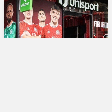
Verdens bedste
fodboldbutik
Man - Tors
10.00 - 18.00
Fre
10.00 - 19.00
Lør
10.00 - 17.00