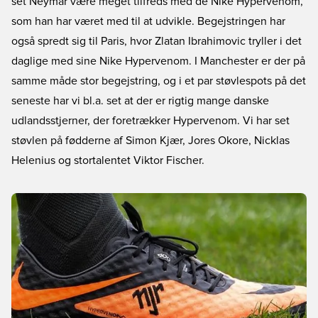
set Neymar være meget tilfreds med de Nike Hypervenom,
som han har været med til at udvikle. Begejstringen har
også spredt sig til Paris, hvor Zlatan Ibrahimovic tryller i det
daglige med sine Nike Hypervenom. I Manchester er der på
samme måde stor begejstring, og i et par støvlespots på det
seneste har vi bl.a. set at der er rigtig mange danske
udlandsstjerner, der foretrækker Hypervenom. Vi har set
støvlen på fødderne af Simon Kjær, Jores Okore, Nicklas
Helenius og stortalentet Viktor Fischer.