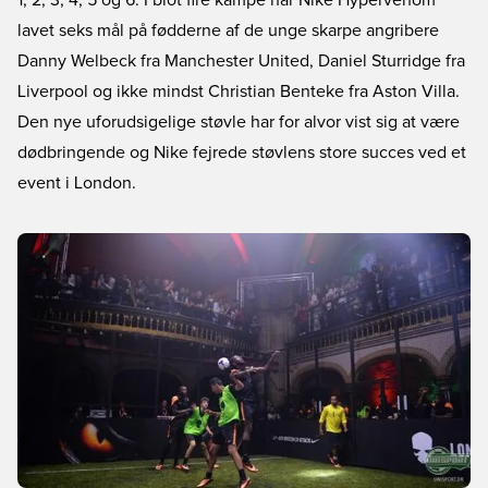
1, 2, 3, 4, 5 og 6. I blot fire kampe har Nike Hypervenom
lavet seks mål på fødderne af de unge skarpe angribere
Danny Welbeck fra Manchester United, Daniel Sturridge fra
Liverpool og ikke mindst Christian Benteke fra Aston Villa.
Den nye uforudsigelige støvle har for alvor vist sig at være
dødbringende og Nike fejrede støvlens store succes ved et
event i London.