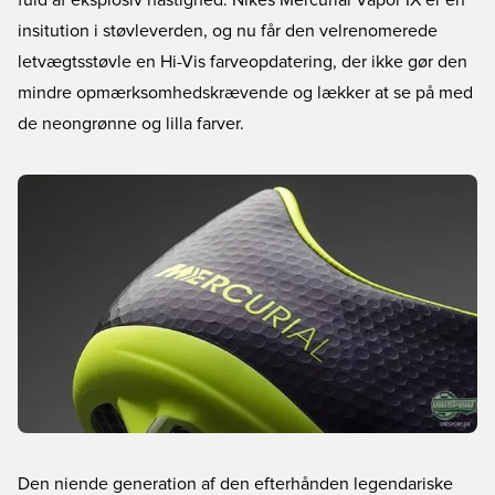
fuld af eksplosiv hastighed. Nikes Mercurial Vapor IX er en
insitution i støvleverden, og nu får den velrenomerede
letvægtsstøvle en Hi-Vis farveopdatering, der ikke gør den
mindre opmærksomhedskrævende og lækker at se på med
de neongrønne og lilla farver.
Den niende generation af den efterhånden legendariske