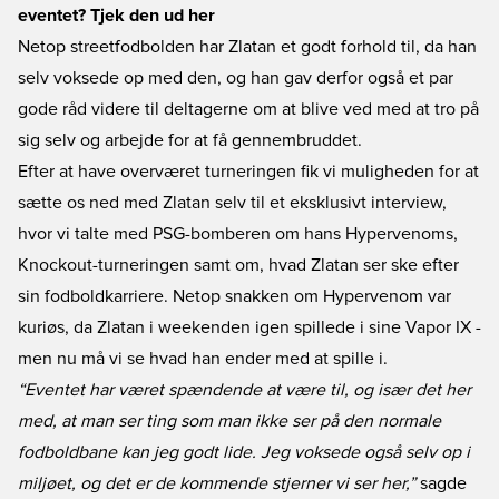
eventet? Tjek den ud her
Netop streetfodbolden har Zlatan et godt forhold til, da han
selv voksede op med den, og han gav derfor også et par
gode råd videre til deltagerne om at blive ved med at tro på
sig selv og arbejde for at få gennembruddet.
Efter at have overværet turneringen fik vi muligheden for at
sætte os ned med Zlatan selv til et eksklusivt interview,
hvor vi talte med PSG-bomberen om hans Hypervenoms,
Knockout-turneringen samt om, hvad Zlatan ser ske efter
sin fodboldkarriere. Netop snakken om Hypervenom var
kuriøs, da Zlatan i weekenden igen spillede i sine Vapor IX -
men nu må vi se hvad han ender med at spille i.
“Eventet har været spændende at være til, og især det her
med, at man ser ting som man ikke ser på den normale
fodboldbane kan jeg godt lide. Jeg voksede også selv op i
miljøet, og det er de kommende stjerner vi ser her,”
sagde