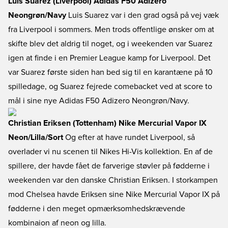
Luis Suarez (Liverpool) Adidas F50 Adizero
Neongrøn/Navy
Luis Suarez var i den grad også på vej væk
fra Liverpool i sommers. Men trods offentlige ønsker om at
skifte blev det aldrig til noget, og i weekenden var Suarez
igen at finde i en Premier League kamp for Liverpool. Det
var Suarez første siden han bed sig til en karantæne på 10
spilledage, og Suarez fejrede comebacket ved at score to
mål i sine nye Adidas F50 Adizero Neongrøn/Navy.
Christian Eriksen (Tottenham) Nike Mercurial Vapor IX
Neon/Lilla/Sort
Og efter at have rundet Liverpool, så
overlader vi nu scenen til Nikes Hi-Vis kollektion. En af de
spillere, der havde fået de farverige støvler på fødderne i
weekenden var den danske Christian Eriksen. I storkampen
mod Chelsea havde Eriksen sine Nike Mercurial Vapor IX på
fødderne i den meget opmærksomhedskrævende
kombinaion af neon og lilla.