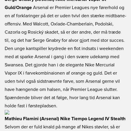
Guld/Orange
Arsenal er Premier Leagues nye førerhold og
en af forklaringer på det er uden tvivl den stærke midtbane-
offensiv. Med Walcott, Oxlade-Chamberlain, Podolski,
Cazorla og Rosický skadet, så er der andre, der må træde
til, og det har Serge Gnabry for alvor gjort med stor succes.
Den unge kantspiller krydrede en flot indsats i weekenden
med at sparke Arsenal i gang i den svære udekamp med
Swansea. Det gjorde han i de elegante Nike Mercurial
Vapor IX i farvekombinaionen af orange og guld. Det er
uden tvivl også sidstnævnte farve, som Arsenal gerne vil
have hængende om halsen, når Premier League slutter.
Spændende bliver det at følge, hvor lang tid Arsenal kan
holde fast i førstepladsen.
Mathieu Flamini (Arsenal) Nike Tiempo Legend IV Stealth
Selvom der er fuld knald på mange af Nikes støvler, så er