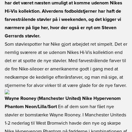
har det været næsten umuligt at komme udenom Nikes
Hi-Vis kollektion. Alverdens fodboldstjerner har haft de
farvestrålende støvler på i weekenden, og det kigger vi
nærmere på lige her, hvor der også er nyt om Steven
Gerrards støvler.
Som støvlespotter har Nike gjort arbejdet ret simpelt. Det er
nemlig sværere at se udenom Nikes Hi-Vis kollektion end
det er at spotte de nye støvler. Med farvestrålende farver til
de fire Nike-sileoer er amerikanerne godt i gang med at
nedkæmpe de kedelige efterårsfarver, og man må sige, at
stjernerne for alvor virker til at være glade for de nye farver.
Wayne Rooney (Manchester United) Nike Hypervenom
Phantom Neon/Lilla/Sort
En af dem som har fået nye
støvler er bomstærke Wayne Rooney. I Manchester Uniteds
1-2 nederlag til West Bromwich havde den nye og skarpe
Nike Hypervenom Phantom på fødderne i kombinationen af