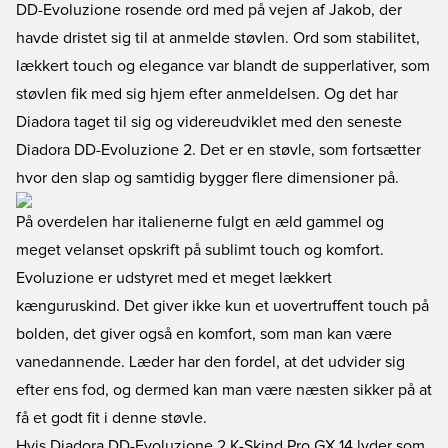
DD-Evoluzione rosende ord med på vejen af Jakob, der
havde dristet sig til at anmelde støvlen. Ord som stabilitet,
lækkert touch og elegance var blandt de supperlativer, som
støvlen fik med sig hjem efter anmeldelsen. Og det har
Diadora taget til sig og videreudviklet med den seneste
Diadora DD-Evoluzione 2. Det er en støvle, som fortsætter
hvor den slap og samtidig bygger flere dimensioner på.
På overdelen har italienerne fulgt en æld gammel og
meget velanset opskrift på sublimt touch og komfort.
Evoluzione er udstyret med et meget lækkert
kænguruskind. Det giver ikke kun et uovertruffent touch på
bolden, det giver også en komfort, som man kan være
vanedannende. Læder har den fordel, at det udvider sig
efter ens fod, og dermed kan man være næsten sikker på at
få et godt fit i denne støvle.
Hvis Diadora DD-Evoluzione 2 K-Skind Pro GX 14 lyder som