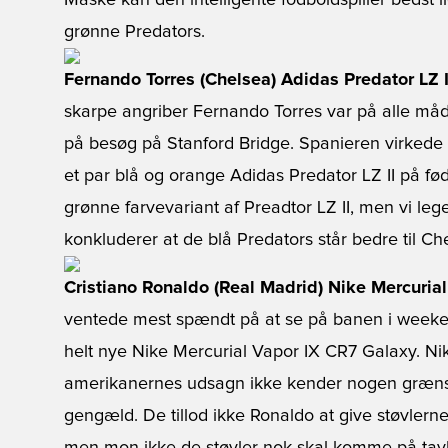
Måske kan den intelligente fodboldspiller bedst li
grønne Predators.
Fernando Torres (Chelsea) Adidas Predator LZ 
skarpe angriber Fernando Torres var på alle måde
på besøg på Stanford Bridge. Spanieren virkede
et par blå og orange Adidas Predator LZ II på fø
grønne farvevariant af Preadtor LZ II, men vi lege
konkluderer at de blå Predators står bedre til Ch
Cristiano Ronaldo (Real Madrid) Nike Mercuria
ventede mest spændt på at se på banen i weeken
helt nye Nike Mercurial Vapor IX CR7 Galaxy. Nike
amerikanernes udsagn ikke kender nogen grænser
gengæld. De tillod ikke Ronaldo at give støvlerne