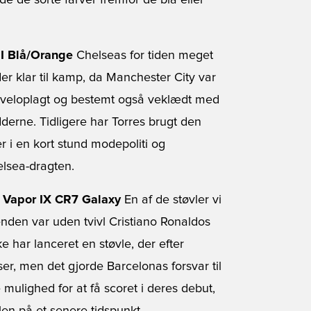
de de sorte farver fremfor de blå eller
II Blå/Orange
Chelseas for tiden meget
r klar til kamp, da Manchester City var
 veloplagt og bestemt også veklædt med
dderne. Tidligere har Torres brugt den
r i en kort stund modepoliti og
elsea-dragten.
l Vapor IX CR7 Galaxy
En af de støvler vi
den var uden tvivl Cristiano Ronaldos
 har lanceret en støvle, der efter
, men det gjorde Barcelonas forsvar til
 mulighed for at få scoret i deres debut,