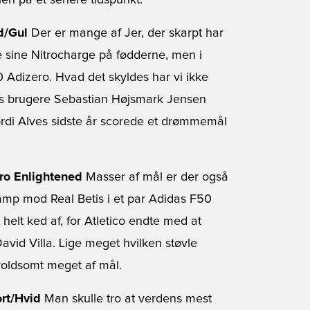
en på et senere tidspunkt.
d/Gul
Der er mange af Jer, der skarpt har
de sine Nitrocharge på fødderne, men i
0 Adizero. Hvad det skyldes har vi ikke
ores brugere Sebastian Højsmark Jensen
ordi Alves sidste år scorede et drømmemål
ero Enlightened
Masser af mål er der også
kamp mod Real Betis i et par Adidas F50
helt ked af, for Atletico endte med at
vid Villa. Lige meget hvilken støvle
 voldsomt meget af mål.
rt/Hvid
Man skulle tro at verdens mest