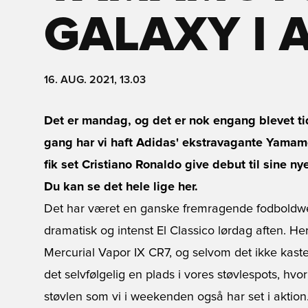
GALAXY I 
16. AUG. 2021, 13.03
Det er mandag, og det er nok engang blevet ti
gang har vi haft Adidas' ekstravagante Yamamo
fik set Cristiano Ronaldo give debut til sine n
Du kan se det hele lige her.
Det har været en ganske fremragende fodboldw
dramatisk og intenst El Classico lørdag aften. H
Mercurial Vapor IX CR7, og selvom det ikke kasted
det selvfølgelig en plads i vores støvlespots, h
støvlen som vi i weekenden også har set i aktion