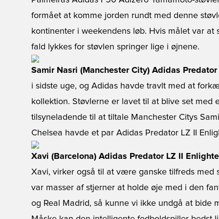
Palmeiras Adidas F50 Adizero Yamamoto-støvle
formået at komme jorden rundt med denne støvle
kontinenter i weekendens løb. Hvis målet var at
fald lykkes for støvlen springer lige i øjnene.
Samir Nasri (Manchester City) Adidas Predator 
i sidste uge, og Adidas havde travlt med at forkæ
kollektion. Støvlerne er lavet til at blive set med 
tilsyneladende til at tiltale Manchester Citys S
Chelsea havde et par Adidas Predator LZ II Enli
Xavi (Barcelona) Adidas Predator LZ II Enlight
Xavi, virker også til at være ganske tilfreds med
var masser af stjerner at holde øje med i den f
og Real Madrid, så kunne vi ikke undgå at bide 