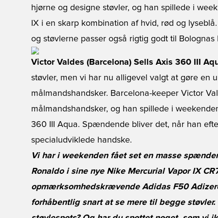
hjørne og designe støvler, og han spillede i we
IX i en skarp kombination af hvid, rød og lysebl
og støvlerne passer også rigtig godt til Bolognas
Victor Valdes (Barcelona) Sells Axis 360 III Aq
støvler, men vi har nu alligevel valgt at gøre en u
målmandshandsker. Barcelona-keeper Victor Valdes 
målmandshandsker, og han spillede i weekenden 
360 III Aqua. Spændende bliver det, når han efter
specialudviklede handske.
Vi har i weekenden fået set en masse spændende
Ronaldo i sine nye Nike Mercurial Vapor IX C
opmærksomhedskrævende Adidas F50 Adizero 
forhåbentlig snart at se mere til begge støvl