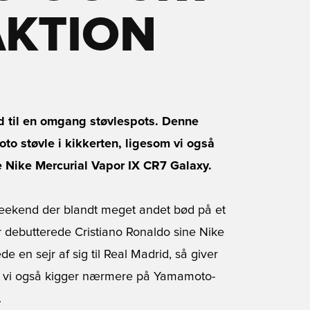
AKTION
d til en omgang støvlespots. Denne
to støvle i kikkerten, ligesom vi også
ye Nike Mercurial Vapor IX CR7 Galaxy.
eekend der blandt meget andet bød på et
er debutterede Cristiano Ronaldo sine Nike
e en sejr af sig til Real Madrid, så giver
vor vi også kigger nærmere på Yamamoto-
.