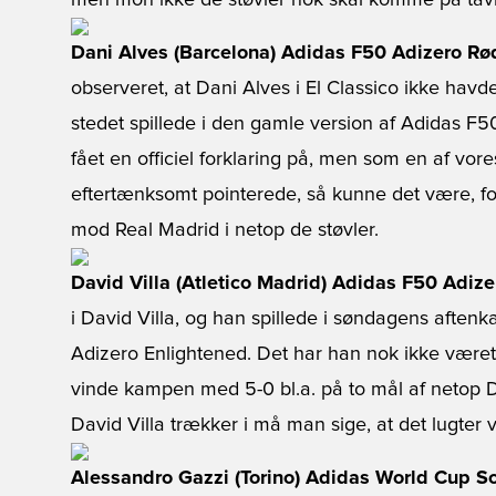
men mon ikke de støvler nok skal komme på tavl
Dani Alves (Barcelona) Adidas F50 Adizero Rø
observeret, at Dani Alves i El Classico ikke hav
stedet spillede i den gamle version af Adidas F5
fået en officiel forklaring på, men som en af v
eftertænksomt pointerede, så kunne det være, f
mod Real Madrid i netop de støvler.
David Villa (Atletico Madrid) Adidas F50 Adiz
i David Villa, og han spillede i søndagens aften
Adizero Enlightened. Det har han nok ikke været 
vinde kampen med 5-0 bl.a. på to mål af netop Da
David Villa trækker i må man sige, at det lugter
Alessandro Gazzi (Torino) Adidas World Cup So