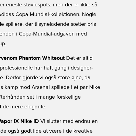
hver eneste støvlespots, men der er ikke så
Adidas Copa Mundial-kollektionen. Nogle
e spillere, der tilsyneladende sætter pris
weekenden i Copa-Mundial-udgaven med
up.
ervenom Phantom Whiteout
Det er altid
ofessionelle har haft gang i designer-
e. Derfor gjorde vi også store øjne, da
 kamp mod Arsenal spillede i et par Nike
terhånden set i mange forskellige
af de mere elegante.
apor IX Nike ID
Vi slutter med endnu en
de også godt lide at være i de kreative