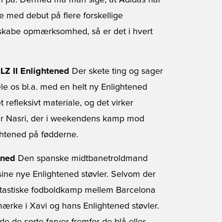
n på. Dermed må man sige, at Adidas har
 med debut på flere forskellige
 skabe opmærksomhed, så er det i hvert
LZ II Enlightened
Der skete ting og sager
le os bl.a. med en helt ny Enlightened
et refleksivt materiale, og det virker
amir Nasri, der i weekendens kamp mod
ghtened på fødderne.
ened
Den spanske midtbanetroldmand
 sine nye Enlightened støvler. Selvom der
antastiske fodboldkamp mellem Barcelona
mærke i Xavi og hans Enlightened støvler.