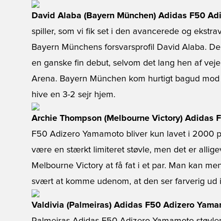
David Alaba (Bayern München) Adidas F50 Ad
spiller, som vi fik set i den avancerede og eks
Bayern Münchens forsvarsprofil David Alaba. Den
en ganske fin debut, selvom det lang hen af vejen 
Arena. Bayern München kom hurtigt bagud mod He
hive en 3-2 sejr hjem.
Archie Thompson (Melbourne Victory) Adidas
F50 Adizero Yamamoto bliver kun lavet i 2000 p
være en stærkt limiteret støvle, men det er allig
Melbourne Victory at få fat i et par. Man kan m
svært at komme udenom, at den ser farverig ud i
Valdivia (Palmeiras) Adidas F50 Adizero Yam