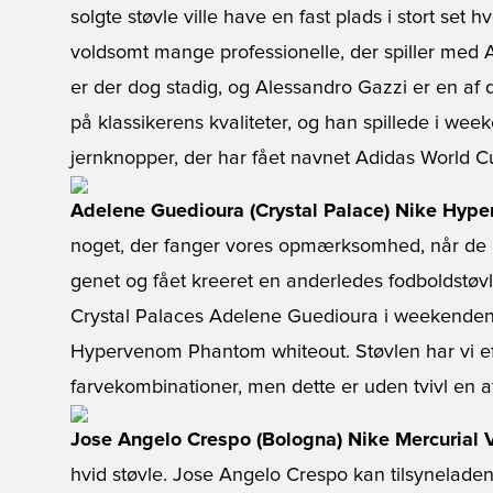
solgte støvle ville have en fast plads i stort set 
voldsomt mange professionelle, der spiller med 
er der dog stadig, og Alessandro Gazzi er en af d
på klassikerens kvaliteter, og han spillede i 
jernknopper, der har fået navnet Adidas World C
Adelene Guedioura (Crystal Palace) Nike Hyp
noget, der fanger vores opmærksomhed, når de pr
genet og fået kreeret en anderledes fodboldstøvl
Crystal Palaces Adelene Guedioura i weekendens
Hypervenom Phantom whiteout. Støvlen har vi ef
farvekombinationer, men dette er uden tvivl en 
Jose Angelo Crespo (Bologna) Nike Mercurial V
hvid støvle. Jose Angelo Crespo kan tilsyneladen