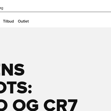
øg
Tilbud
Outlet
ENS
OTS:
 OG CR7