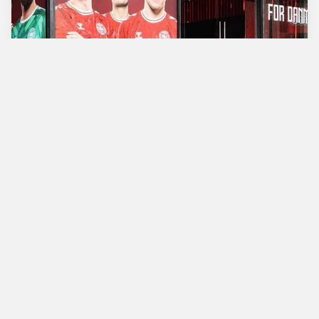
Verdens bedste
fodboldbutik
Man - Tors
10.00 - 18.00
Fre
10.00 - 19.00
Lør
10.00 - 17.00
Søn
11.00 - 16.00
Vimmelskaftet 42,
1161 Copenhagen