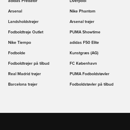
adidas Predator
Liverpool
Arsenal
Nike Phantom
Landsholdstrøjer
Arsenal trøjer
Fodboldtrøje Outlet
PUMA Showtime
Nike Tiempo
adidas F50 Elite
Fodbolde
Kunstgræs (AG)
Fodboldtrøjer på tilbud
FC København
Real Madrid trøjer
PUMA Fodboldstøvler
Barcelona trøjer
Fodboldstøvler på tilbud