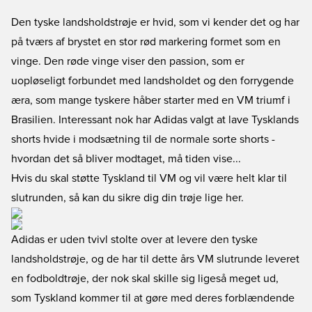
Den tyske landsholdstrøje er hvid, som vi kender det og har
på tværs af brystet en stor rød markering formet som en
vinge. Den røde vinge viser den passion, som er
uopløseligt forbundet med landsholdet og den forrygende
æra, som mange tyskere håber starter med en VM triumf i
Brasilien. Interessant nok har Adidas valgt at lave Tysklands
shorts hvide i modsætning til de normale sorte shorts -
hvordan det så bliver modtaget, må tiden vise...
Hvis du skal støtte Tyskland til VM og vil være helt klar til
slutrunden, så kan du sikre dig din trøje lige her.
Adidas er uden tvivl stolte over at levere den tyske
landsholdstrøje, og de har til dette års VM slutrunde leveret
en fodboldtrøje, der nok skal skille sig ligeså meget ud,
som Tyskland kommer til at gøre med deres forblændende