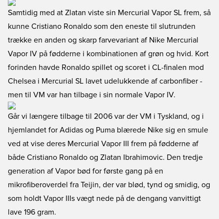
Samtidig med at Zlatan viste sin Mercurial Vapor SL frem, så
kunne Cristiano Ronaldo som den eneste til slutrunden
trække en anden og skarp farvevariant af Nike Mercurial
Vapor IV på fødderne i kombinationen af grøn og hvid. Kort
forinden havde Ronaldo spillet og scoret i CL-finalen mod
Chelsea i Mercurial SL lavet udelukkende af carbonfiber -
men til VM var han tilbage i sin normale Vapor IV.
Går vi længere tilbage til 2006 var der VM i Tyskland, og i
hjemlandet for Adidas og Puma blærede Nike sig en smule
ved at vise deres Mercurial Vapor III frem på fødderne af
både Cristiano Ronaldo og Zlatan Ibrahimovic. Den tredje
generation af Vapor bød for første gang på en
mikrofiberoverdel fra Teijin, der var blød, tynd og smidig, og
som holdt Vapor IIIs vægt nede på de dengang vanvittigt
lave 196 gram.