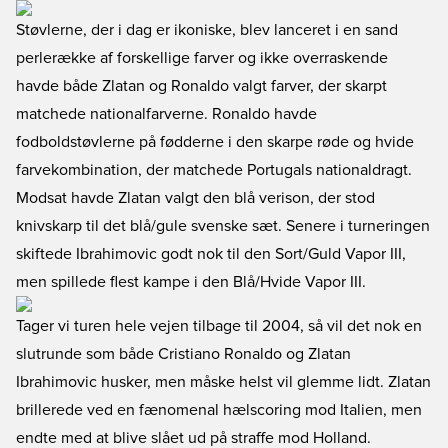
Støvlerne, der i dag er ikoniske, blev lanceret i en sand
perlerække af forskellige farver og ikke overraskende
havde både Zlatan og Ronaldo valgt farver, der skarpt
matchede nationalfarverne. Ronaldo havde
fodboldstøvlerne på fødderne i den skarpe røde og hvide
farvekombination, der matchede Portugals nationaldragt.
Modsat havde Zlatan valgt den blå verison, der stod
knivskarp til det blå/gule svenske sæt. Senere i turneringen
skiftede Ibrahimovic godt nok til den Sort/Guld Vapor III,
men spillede flest kampe i den Blå/Hvide Vapor III.
Tager vi turen hele vejen tilbage til 2004, så vil det nok en
slutrunde som både Cristiano Ronaldo og Zlatan
Ibrahimovic husker, men måske helst vil glemme lidt. Zlatan
brillerede ved en fænomenal hælscoring mod Italien, men
endte med at blive slået ud på straffe mod Holland.