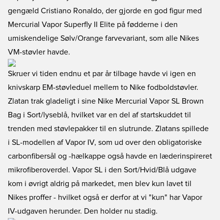
gengæld Cristiano Ronaldo, der gjorde en god figur med
Mercurial Vapor Superfly II Elite på fødderne i den
umiskendelige Sølv/Orange farvevariant, som alle Nikes
VM-støvler havde.
Skruer vi tiden endnu et par år tilbage havde vi igen en
knivskarp EM-støvleduel mellem to Nike fodboldstøvler.
Zlatan trak gladeligt i sine Nike Mercurial Vapor SL Brown
Bag i Sort/lyseblå, hvilket var en del af startskuddet til
trenden med støvlepakker til en slutrunde. Zlatans spillede
i SL-modellen af Vapor IV, som ud over den obligatoriske
carbonfibersål og -hælkappe også havde en læderinspireret
mikrofiberoverdel. Vapor SL i den Sort/Hvid/Blå udgave
kom i øvrigt aldrig på markedet, men blev kun lavet til
Nikes proffer - hvilket også er derfor at vi "kun" har Vapor
IV-udgaven herunder. Den holder nu stadig.