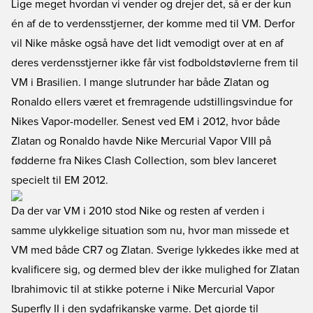
Lige meget hvordan vi vender og drejer det, så er der kun
én af de to verdensstjerner, der komme med til VM. Derfor
vil Nike måske også have det lidt vemodigt over at en af
deres verdensstjerner ikke får vist fodboldstøvlerne frem til
VM i Brasilien. I mange slutrunder har både Zlatan og
Ronaldo ellers været et fremragende udstillingsvindue for
Nikes Vapor-modeller. Senest ved EM i 2012, hvor både
Zlatan og Ronaldo havde Nike Mercurial Vapor VIII på
fødderne fra Nikes Clash Collection, som blev lanceret
specielt til EM 2012.
Da der var VM i 2010 stod Nike og resten af verden i
samme ulykkelige situation som nu, hvor man missede et
VM med både CR7 og Zlatan. Sverige lykkedes ikke med at
kvalificere sig, og dermed blev der ikke mulighed for Zlatan
Ibrahimovic til at stikke poterne i Nike Mercurial Vapor
Superfly II i den sydafrikanske varme. Det gjorde til