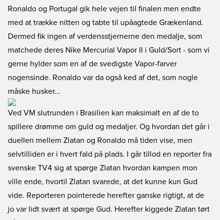
Ronaldo og Portugal gik hele vejen til finalen men endte
med at trække nitten og tabte til upåagtede Grækenland.
Dermed fik ingen af verdensstjernerne den medalje, som
matchede deres Nike Mercurial Vapor II i Guld/Sort - som vi
gerne hylder som en af de svedigste Vapor-farver
nogensinde. Ronaldo var da også ked af det, som nogle
måske husker...
Ved VM slutrunden i Brasilien kan maksimalt en af de to
spillere drømme om guld og medaljer. Og hvordan det går i
duellen mellem Zlatan og Ronaldo må tiden vise, men
selvtilliden er i hvert fald på plads. I går tillod en reporter fra
svenske TV4 sig at spørge Zlatan hvordan kampen mon
ville ende, hvortil Zlatan svarede, at det kunne kun Gud
vide. Reporteren pointerede herefter ganske rigtigt, at de
jo var lidt svært at spørge Gud. Herefter kiggede Zlatan tørt