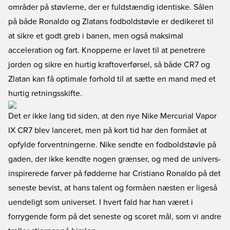
områder på støvlerne, der er fuldstændig identiske. Sålen
på både Ronaldo og Zlatans fodboldstøvle er dedikeret til
at sikre et godt greb i banen, men også maksimal
acceleration og fart. Knopperne er lavet til at penetrere
jorden og sikre en hurtig kraftoverførsel, så både CR7 og
Zlatan kan få optimale forhold til at sætte en mand med et
hurtig retningsskifte.
Det er ikke lang tid siden, at den nye Nike Mercurial Vapor
IX CR7 blev lanceret, men på kort tid har den formået at
opfylde forventningerne. Nike sendte en fodboldstøvle på
gaden, der ikke kendte nogen grænser, og med de univers-
inspirerede farver på fødderne har Cristiano Ronaldo på det
seneste bevist, at hans talent og formåen næsten er ligeså
uendeligt som universet. I hvert fald har han været i
forrygende form på det seneste og scoret mål, som vi andre