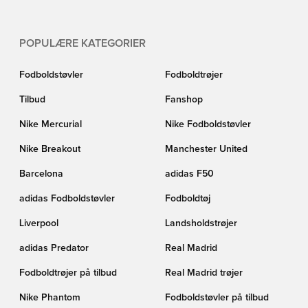
POPULÆRE KATEGORIER
Fodboldstøvler
Fodboldtrøjer
Tilbud
Fanshop
Nike Mercurial
Nike Fodboldstøvler
Nike Breakout
Manchester United
Barcelona
adidas F50
adidas Fodboldstøvler
Fodboldtøj
Liverpool
Landsholdstrøjer
adidas Predator
Real Madrid
Fodboldtrøjer på tilbud
Real Madrid trøjer
Nike Phantom
Fodboldstøvler på tilbud