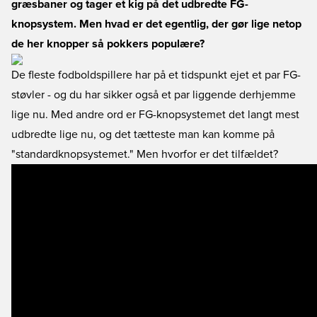
græsbaner og tager et kig på det udbredte FG-
knopsystem. Men hvad er det egentlig, der gør lige netop
de her knopper så pokkers populære?
De fleste fodboldspillere har på et tidspunkt ejet et par FG-
støvler - og du har sikker også et par liggende derhjemme
lige nu. Med andre ord er FG-knopsystemet det langt mest
udbredte lige nu, og det tætteste man kan komme på
"standardknopsystemet." Men hvorfor er det tilfældet?