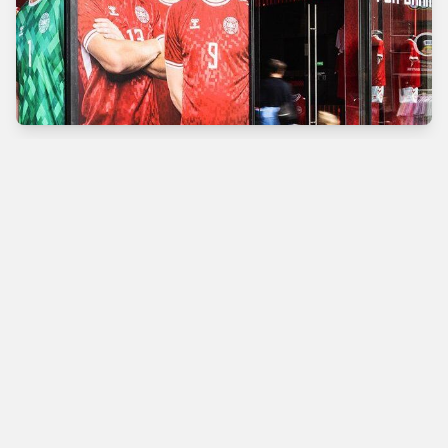
Verdens bedste
fodboldbutik
Man - Tors
10.00 - 18.00
Fre
10.00 - 19.00
Lør
10.00 - 17.00
Søn
11.00 - 16.00
Vimmelskaftet 42,
1161 Copenhagen