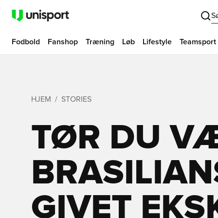
S
Fodbold
Fanshop
Træning
Løb
Lifestyle
Teamsport
HJEM
STORIES
TØR DU V
BRASILIAN
GIVET EKS