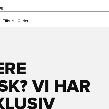
øg
Tilbud
Outlet
ÆRE
SK? VI HAR
KLUSIV