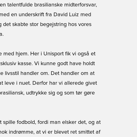
 talentfulde brasilianske midterforsvar,
e med en underskrift fra David Luiz med
og det skabte stor begejstring hos vores
a.
e med hjem. Her i Unisport fik vi også et
sklusiv kasse. Vi kunne godt have holdt
e livsstil handler om. Det handler om at
 leve i nuet. Derfor har vi allerede givet
brasiliansk, udtrykke sig og som tør gøre
spille fodbold, fordi man elsker det, og at
nok indrømme, at vi er blevet ret smittet af