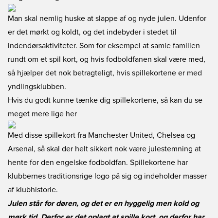
Man skal nemlig huske at slappe af og nyde julen. Udenfor
er det mørkt og koldt, og det indebyder i stedet til
indendørsaktiviteter. Som for eksempel at samle familien
rundt om et spil kort, og hvis fodboldfanen skal være med,
så hjælper det nok betragteligt, hvis spillekortene er med
yndlingsklubben.
Hvis du godt kunne tænke dig spillekortene, så kan du se
meget mere lige her
Med disse spillekort fra Manchester United, Chelsea og
Arsenal, så skal der helt sikkert nok være julestemning at
hente for den engelske fodboldfan. Spillekortene har
klubbernes traditionsrige logo på sig og indeholder masser
af klubhistorie.
Julen står for døren, og det er en hyggelig men kold og
mørk tid. Derfor er det oplagt at spille kort, og derfor har