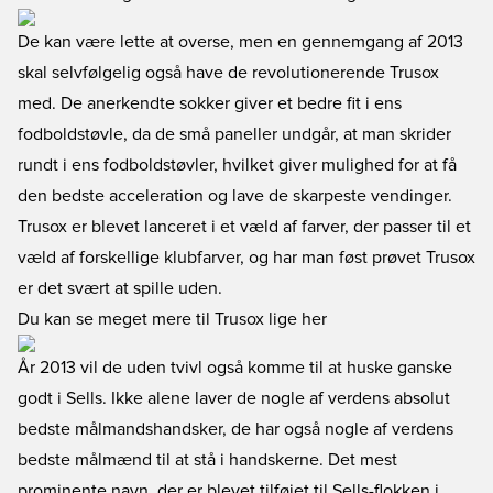
De kan være lette at overse, men en gennemgang af 2013
skal selvfølgelig også have de revolutionerende Trusox
med. De anerkendte sokker giver et bedre fit i ens
fodboldstøvle, da de små paneller undgår, at man skrider
rundt i ens fodboldstøvler, hvilket giver mulighed for at få
den bedste acceleration og lave de skarpeste vendinger.
Trusox er blevet lanceret i et væld af farver, der passer til et
væld af forskellige klubfarver, og har man føst prøvet Trusox
er det svært at spille uden.
Du kan se meget mere til Trusox lige her
År 2013 vil de uden tvivl også komme til at huske ganske
godt i Sells. Ikke alene laver de nogle af verdens absolut
bedste målmandshandsker, de har også nogle af verdens
bedste målmænd til at stå i handskerne. Det mest
prominente navn, der er blevet tilføjet til Sells-flokken i