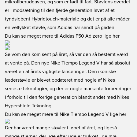
mikrofiberudgaven, og som er født til fart. Støvlens overdel
er i modsætning til den fjerde generation lavet af et
tyndslebent Hybridtouch-materiale og det er på alle måder
en vellykket støvle, som Adidas har sendt på gaden.
Du kan se meget mere til Adidas F50 Adizero lige her
Selvom den kom sent på året, så var den så bestemt værd
at vente på. Den nye Nike Tiempo Legend V har så absolut
været en af årets vigtigste lanceringer. Den ikoniske
læderstøvle er blevet opdateret med nogle af Nikes
seneste teknologier, og der er nogle markante forbedringer
i forhold til den forrige generation blandt andet med Nikes
Hypershield Teknologi.
Du kan se meget mere til Nike Tiempo Legend V lige her
Der har været mange støvler i løbet af året, og ligeså
mange stjerner, der uge efter uge er trukket i de nye