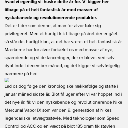
hvad vi egentlig vil huske dette år for. Vi kigger her
tilbage på et helt fantastisk år med masser af
nyskabanede og revolutionerende produkter.
Det er tider som denne, at man for alvor føler sig
privilegeret. Med et hurtigt kik tilbage på året der er gået,
så står det hurtigt klart, at det har været et helt fantastisk år.
Mærkerne har for alvor forkælet os med masser af nye,
spændende og vilde lanceringer, der er blevet ved selv
dybt inde i december måned, og det kigger vi selvfølgelig
nærmere på her.
Lad os dog følge den kronologiske rækkefølge og starte i
januar måned sidste år. Blot få uger efter vi var hoppet ind i
det nye år, fik vi den nyskabende og revolutionerende Nike
Mercurial Vapor IX som var den 9. generation af Nikes
legendariske letvægtsstøvle. Med teknologier som Speed
Control og ACC og en vægt på blot 185 gram fik støvlen