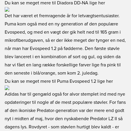
Du kan se meget mere til Diadora DD-NA lige her
Det har været et fremragende år for letvægtsentusiaster.
Puma kom også med en ny generation af den populære
Evospeed, og med en vægt der gik helt ned til 165 gram i
mikrofiberudgaven, så er der ikke meget der tynger en ned,
når man har Evospeed 1.2 på fødderne. Den første støvle
blev lanceret i en kombination af sort og gul, og siden da
har vi fået en lang række forskellige farver lige fra pink til
den seneste i blå/orange, som kom 2. juledag.
Du kan se meget mere til Puma Evospeed 1.2 lige her
Adidas har til gengæld også for alvor stemplet ind med nye
opdateringer til nogle af de mest populære støvler. For fans
af den ikoniske Predator-generation var der mere end godt
nyt i midten af maj, hvor den nyskabende Predator LZ II så
dagens lys. Rovdyret - som støvlen hurtigt blev kaldt - er