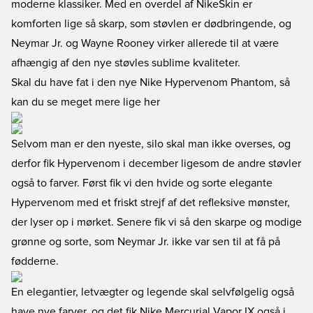
moderne klassiker. Med en overdel af NikeSkin er
komforten lige så skarp, som støvlen er dødbringende, og
Neymar Jr. og Wayne Rooney virker allerede til at være
afhængig af den nye støvles sublime kvaliteter.
Skal du have fat i den nye Nike Hypervenom Phantom, så
kan du se meget mere lige her
Selvom man er den nyeste, silo skal man ikke overses, og
derfor fik Hypervenom i december ligesom de andre støvler
også to farver. Først fik vi den hvide og sorte elegante
Hypervenom med et friskt strejf af det refleksive mønster,
der lyser op i mørket. Senere fik vi så den skarpe og modige
grønne og sorte, som Neymar Jr. ikke var sen til at få på
fødderne.
En elegantier, letvægter og legende skal selvfølgelig også
have nye farver, og det fik Nike Mercurial Vapor IX også i