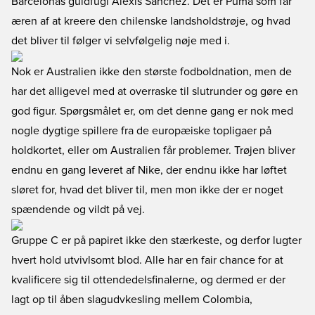
Barcelonas guldfugl Alexis Sanchez. Det er Puma som får
æren af at kreere den chilenske landsholdstrøje, og hvad
det bliver til følger vi selvfølgelig nøje med i.
Nok er Australien ikke den største fodboldnation, men de
har det alligevel med at overraske til slutrunder og gøre en
god figur. Spørgsmålet er, om det denne gang er nok med
nogle dygtige spillere fra de europæiske topligaer på
holdkortet, eller om Australien får problemer. Trøjen bliver
endnu en gang leveret af Nike, der endnu ikke har løftet
sløret for, hvad det bliver til, men mon ikke der er noget
spændende og vildt på vej.
Gruppe C er på papiret ikke den stærkeste, og derfor lugter
hvert hold utvivlsomt blod. Alle har en fair chance for at
kvalificere sig til ottendedelsfinalerne, og dermed er der
lagt op til åben slagudvkesling mellem Colombia,