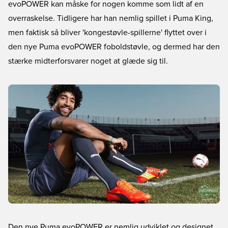
evoPOWER kan måske for nogen komme som lidt af en
overraskelse. Tidligere har han nemlig spillet i Puma King,
men faktisk så bliver 'kongestøvle-spillerne' flyttet over i
den nye Puma evoPOWER foboldstøvle, og dermed har den
stærke midterforsvarer noget at glæde sig til.
Den nye Puma evoPOWER er nemlig udviklet og designet