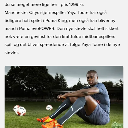
du se meget mere lige her
- pris 1299 kr.
Manchester Citys stjernespiller Yaya Toure har også
tidligere haft spilet i Puma King, men også han bliver ny
mand i Puma evoPOWER. Den nye støvle skal helt sikkert
nok være en gevinst for den kraftfulde midtbanespillers
spil, og det bliver spændende at følge Yaya Toure i de nye
støvler.