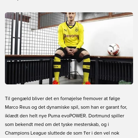
Til gengæld bliver det en fornøjelse fremover at følge
Marco Reus og det dynamiske spil, som han er garant for,
iklædt den helt nye Puma evoPOWER. Dortmund spiller
som bekendt med om det tyske mesterskab, og i
Champions League sluttede de som 1'er i den vel nok