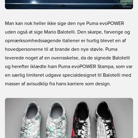
Man kan nok heller ikke sige den nye Puma evoPOWER
uden også at sige Mario Balotelli. Den skarpe, farverige og
opmærksomhedssøgende italiener er hurtig blevet en af
hovedpersonerne til at brande den nye støvle. Puma
leverede noget af en overraskelse, da de signede Balotelli
og herefter iklædte ham Puma evoPOWER Stampa, som var
en særlig limiteret udgave specialdesignet til Balotelli med
masser af avisudklip fra hans karriere som design.