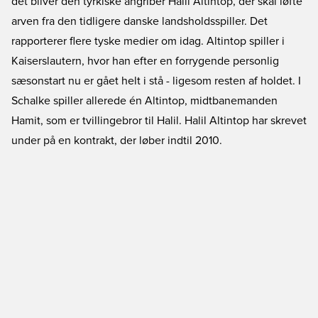
det bliver den tyrkiske angriber Halil Altintop, der skal løfte
arven fra den tidligere danske landsholdsspiller. Det
rapporterer flere tyske medier om idag. Altintop spiller i
Kaiserslautern, hvor han efter en forrygende personlig
sæsonstart nu er gået helt i stå - ligesom resten af holdet. I
Schalke spiller allerede én Altintop, midtbanemanden
Hamit, som er tvillingebror til Halil. Halil Altintop har skrevet
under på en kontrakt, der løber indtil 2010.