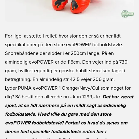
For lige, at sætte i relief, hvor stor den er så er her lidt
specifikationer på den store evoPOWER fodboldstøvle.
Snørrebåndene der sidder i er 250cm lange. På en
almindelig evoPOWER er de 115cm. Den vejer ind på 730
gram, hvilket egentlig er ganske habilt størrelsen taget i
betragtning. En almindelig str 42,5 vejer 206 gram.
Lyder PUMA evoPOWER 1 Orange/Navy/Gul som noget for
dig? Så bestil den allerede nu
- kun 1299,- kr.
Det har været
sjovt, at se lidt nærmere på en mildt sagt usædvanelig
fodboldstøvle. Hvad ville du gøre med den store
evoPOWER fodboldstøvle? Fortæl os hvad du synes om
denne helt specielle fodboldstøvle enten her i