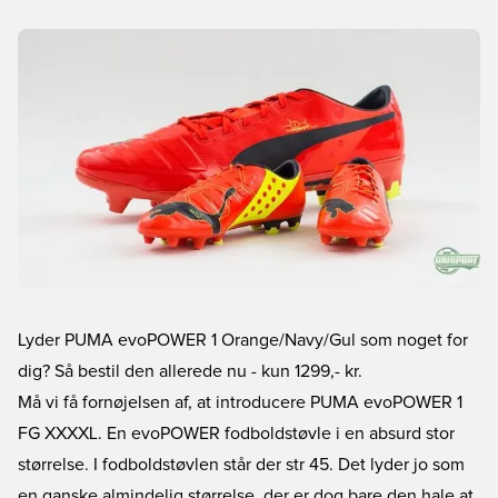
Lyder PUMA evoPOWER 1 Orange/Navy/Gul som noget for
dig? Så bestil den allerede nu
- kun 1299,- kr.
Må vi få fornøjelsen af, at introducere PUMA evoPOWER 1
FG XXXXL. En evoPOWER fodboldstøvle i en absurd stor
størrelse. I fodboldstøvlen står der str 45. Det lyder jo som
en ganske almindelig størrelse, der er dog bare den hale at