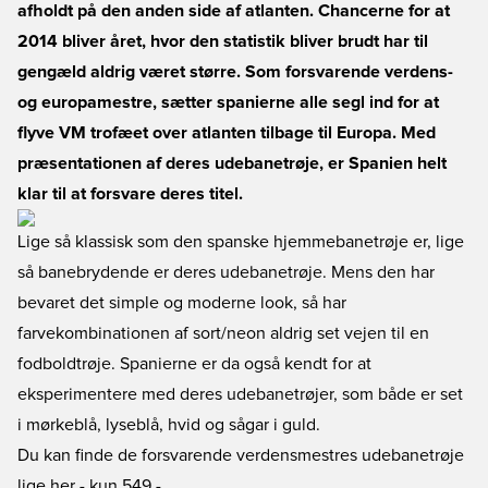
afholdt på den anden side af atlanten. Chancerne for at
2014 bliver året, hvor den statistik bliver brudt har til
gengæld aldrig været større. Som forsvarende verdens-
og europamestre, sætter spanierne alle segl ind for at
flyve VM trofæet over atlanten tilbage til Europa. Med
præsentationen af deres udebanetrøje, er Spanien helt
klar til at forsvare deres titel.
Lige så klassisk som den spanske hjemmebanetrøje er, lige
så banebrydende er deres udebanetrøje. Mens den har
bevaret det simple og moderne look, så har
farvekombinationen af sort/neon aldrig set vejen til en
fodboldtrøje. Spanierne er da også kendt for at
eksperimentere med deres udebanetrøjer, som både er set
i mørkeblå, lyseblå, hvid og sågar i guld.
Du kan finde de forsvarende verdensmestres udebanetrøje
lige her
- kun 549,-