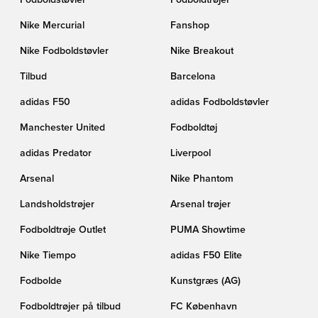
Fodboldstøvler
Fodboldtrøjer
Nike Mercurial
Fanshop
Nike Fodboldstøvler
Nike Breakout
Tilbud
Barcelona
adidas F50
adidas Fodboldstøvler
Manchester United
Fodboldtøj
adidas Predator
Liverpool
Arsenal
Nike Phantom
Landsholdstrøjer
Arsenal trøjer
Fodboldtrøje Outlet
PUMA Showtime
Nike Tiempo
adidas F50 Elite
Fodbolde
Kunstgræs (AG)
Fodboldtrøjer på tilbud
FC København