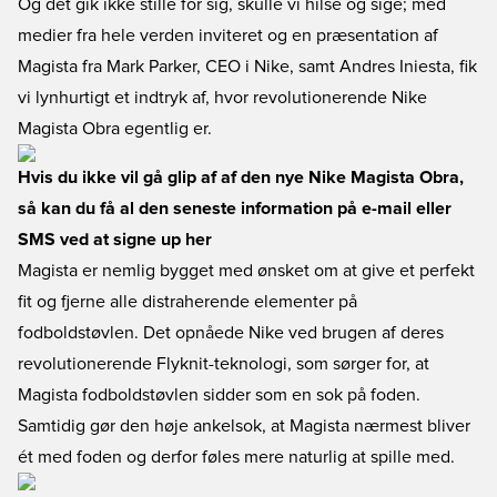
Og det gik ikke stille for sig, skulle vi hilse og sige; med
medier fra hele verden inviteret og en præsentation af
Magista fra Mark Parker, CEO i Nike, samt Andres Iniesta, fik
vi lynhurtigt et indtryk af, hvor revolutionerende Nike
Magista Obra egentlig er.
Hvis du ikke vil gå glip af af den nye Nike Magista Obra,
så kan du få al den seneste information på e-mail eller
SMS ved at signe up her
Magista er nemlig bygget med ønsket om at give et perfekt
fit og fjerne alle distraherende elementer på
fodboldstøvlen. Det opnåede Nike ved brugen af deres
revolutionerende Flyknit-teknologi, som sørger for, at
Magista fodboldstøvlen sidder som en sok på foden.
Samtidig gør den høje ankelsok, at Magista nærmest bliver
ét med foden og derfor føles mere naturlig at spille med.