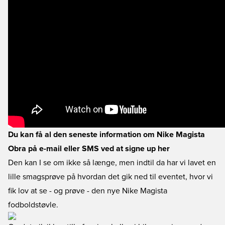
Du kan få al den seneste information om Nike Magista
Obra på e-mail eller SMS ved at signe up her
Den kan I se om ikke så længe, men indtil da har vi lavet en
lille smagsprøve på hvordan det gik ned til eventet, hvor vi
fik lov at se - og prøve - den nye Nike Magista
fodboldstøvle.