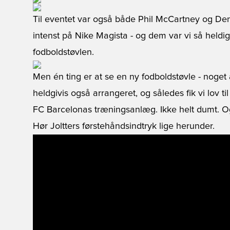
Til eventet var også både Phil McCartney og Den
intenst på Nike Magista - og dem var vi så held
fodboldstøvlen.
Men én ting er at se en ny fodboldstøvle - noget
heldgivis også arrangeret, og således fik vi lov t
FC Barcelonas træningsanlæg. Ikke helt dumt. O
Hør Joltters førstehåndsindtryk lige herunder.