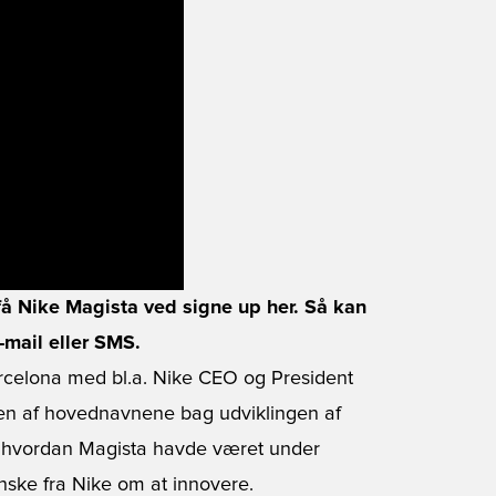
 få Nike Magista ved signe up her. Så kan
-mail eller SMS.
arcelona med bl.a. Nike CEO og President
 en af hovednavnene bag udviklingen af
e hvordan Magista havde været under
 ønske fra Nike om at innovere.