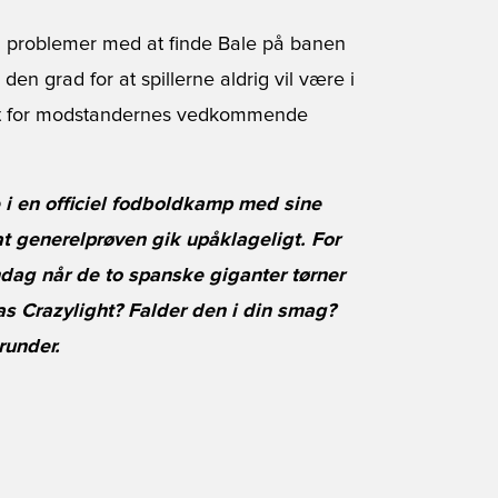
i problemer med at finde Bale på banen
 den grad for at spillerne aldrig vil være i
lket for modstandernes vedkommende
e i en officiel fodboldkamp med sine
at generelprøven gik upåklageligt. For
ndag når de to spanske giganter tørner
s Crazylight? Falder den i din smag?
runder.