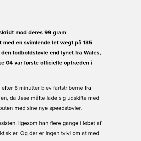
skridt mod deres 99 gram
ht med en svimlende let vægt på 135
r den fodboldstøvle end lynet fra Wales,
04 var første officielle optræden i
ter 8 minutter blev fartstriberne fra
enen, da Jese måtte lade sig udskifte med
buten med sine nye speedstøvler.
isten, ligesom han flere gange i løbet af
aktisk er. Og der er ingen tvivl om at med