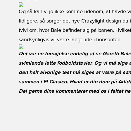
Og så kan vi jo ikke komme udenom, at havde v
tidligere, så sørger det nye Crazylight design da i
tvivl om, hvor Bale befinder sig på banen. Hvi
sandsynligvis vil være langt ude i horisonten.
Det var en fornøjelse endelig at se Gareth Bal
svimlende lette fodboldstøvler. Og vi må sige 
den helt alvorlige test må siges at være på sø
sammen i El Clasico. Hvad er din dom på Adida
Del gerne dine kommentarer med os i feltet he