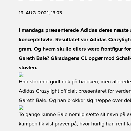
16. AUG. 2021, 13.03
I mandags præsenterede Adidas deres næste 
konceptstøvle. Resultatet var Adidas Crazylig
gram. Og hvem skulle ellers være frontfigur fo
Gareth Bale? Gårsdagens CL opgør mod Schalke 
støvlen.
Han startede godt nok på bænken, men allerede ef
Adidas Crazylight officielt præsenteret for verd
Gareth Bale. Og han brokker sig næppe over de
To gange kunne Bale nemlig sætte sit navn på ass
kampen fik vist prøver på, hvor hurtig han rent f