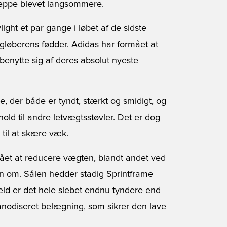
 næppe blevet langsommere.
light et par gange i løbet af de sidste
igløberens fødder. Adidas har formået at
benytte sig af deres absolut nyeste
e, der både er tyndt, stærkt og smidigt, og
hold til andre letvægtsstøvler. Det er dog
til at skære væk.
ået at reducere vægten, blandt andet ved
en om. Sålen hedder stadig Sprintframe
ld er det hele slebet endnu tyndere end
anodiseret belægning, som sikrer den lave