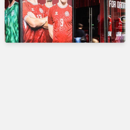
Verdens bedste
fodboldbutik
Man - Tors
10.00 - 18.00
Fre
10.00 - 19.00
Lør
10.00 - 17.00
Søn
11.00 - 16.00
Vimmelskaftet 42,
1161 Copenhagen