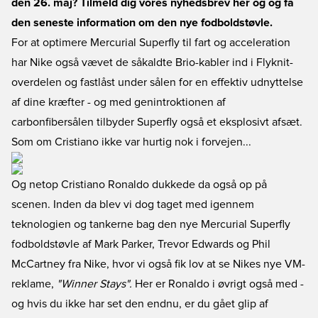
den 26. maj? Tilmeld dig vores nyhedsbrev her og og få
den seneste information om den nye fodboldstøvle
.
For at optimere Mercurial Superfly til fart og acceleration
har Nike også vævet de såkaldte Brio-kabler ind i Flyknit-
overdelen og fastlåst under sålen for en effektiv udnyttelse
af dine kræfter - og med genintroktionen af
carbonfibersålen tilbyder Superfly også et eksplosivt afsæt.
Som om Cristiano ikke var hurtig nok i forvejen...
Og netop Cristiano Ronaldo dukkede da også op på
scenen. Inden da blev vi dog taget med igennem
teknologien og tankerne bag den nye Mercurial Superfly
fodboldstøvle af Mark Parker, Trevor Edwards og Phil
McCartney fra Nike, hvor vi også fik lov at se Nikes nye VM-
reklame,
"Winner Stays".
Her er Ronaldo i øvrigt også med -
og hvis du ikke har set den endnu, er du gået glip af