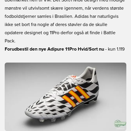
ubemærket hen til VM. Det Sort/Hvide design med modige
mønstre vil utvivlsomt skære igennem, når verdens største
fodboldstjerner samles i Brasilien. Adidas har naturligvis
ikke set bort fra nogle af deres støvler da de skulle
opdatere designet og 11Pro derfor også at finde i Battle
Pack.
Forudbestil den nye Adipure 11Pro Hvid/Sort nu
- kun 1.119