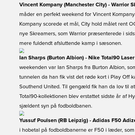
Vincent Kompany (Manchester City) - Warrior 
måder en perfekt weekend for Vincent Kompany.
Kompany scorede et mål, City hold målet rent OG s
nye Skreamers, som Warrior præsenterede i sids
mere fuldendt afsluttende kamp i sæsonen.
Ian Sharps (Burton Albion) - Nike Total90 Laser 
weekenden var Ian Sharps fra Burton Albion, s
tunnelen da han fik vist det røde kort i Play Of
Southend United. Til gengæld fik han da lov til at
Total90-kollektionen blev erstattet sidste år af
sjældent syn på fodboldbanen.
Yussuf Poulsen (RB Leipzig) - Adidas F50 Adiz
i hobetal på fodboldbanerne er F50 i læder, som 