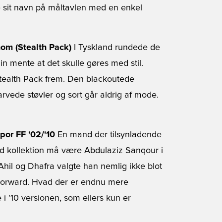
sit navn på måltavlen med en enkel
om (Stealth Pack)
I Tyskland rundede de
n mente at det skulle gøres med stil.
tealth Pack frem. Den blackoutede
farvede støvler og sort går aldrig af mode.
por FF '02/'10
En mand der tilsynladende
ard kollektion må være Abdulaziz Sanqour i
hil og Dhafra valgte han nemlig ikke blot
t Forward. Hvad der er endnu mere
 '10 versionen, som ellers kun er