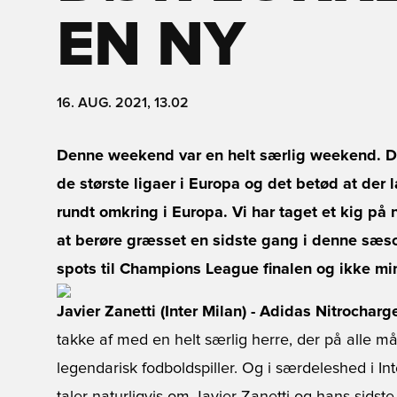
EN NY
16. AUG. 2021, 13.02
Denne weekend var en helt særlig weekend. De
de største ligaer i Europa og det betød at de
rundt omkring i Europa. Vi har taget et kig på n
at berøre græsset en sidste gang i denne sæso
spots til Champions League finalen og ikke mi
Javier Zanetti (Inter Milan) - Adidas Nitrocharg
takke af med en helt særlig herre, der på alle må
legendarisk fodboldspiller. Og i særdeleshed i Inte