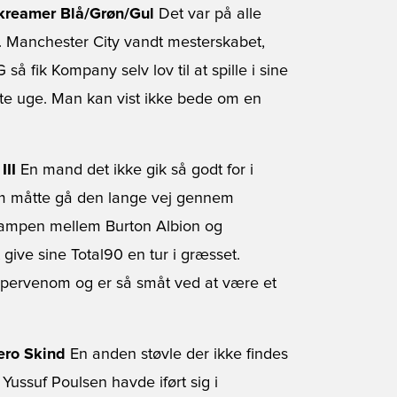
Skreamer Blå/Grøn/Gul
Det var på alle
 Manchester City vandt mesterskabet,
å fik Kompany selv lov til at spille i sine
te uge. Man kan vist ikke bede om en
III
En mand det ikke gik så godt for i
om måtte gå den lange vej gennem
f kampen mellem Burton Albion og
 give sine Total90 en tur i græsset.
 Hypervenom og er så småt ved at være et
ero Skind
En anden støvle der ikke findes
Yussuf Poulsen havde iført sig i