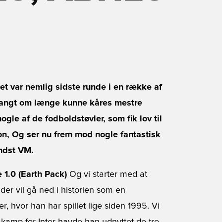
t var nemlig sidste runde i en række af
r langt om længe kunne kåres mestre
ogle af de fodboldstøvler, som fik lov til
n, Og ser nu frem mod nogle fantastisk
ndst VM.
e 1.0 (Earth Pack)
Og vi starter med at
der vil gå ned i historien som en
r, hvor han har spillet lige siden 1995. Vi