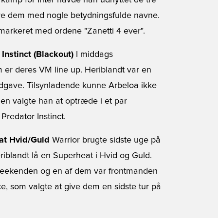
e kamp for Inter havde han udnyttet de tre
kere dem med nogle betydningsfulde navne.
 markeret med ordene "Zanetti 4 ever".
Instinct (Blackout)
I middags
 er deres VM line up. Heriblandt var en
udgave. Tilsynladende kunne Arbeloa ikke
n valgte han at optræde i et par
Predator Instinct.
eat Hvid/Guld
Warrior brugte sidste uge på
eriblandt lå en Superheat i Hvid og Guld.
i weekenden og en af dem var frontmanden
e, som valgte at give dem en sidste tur på