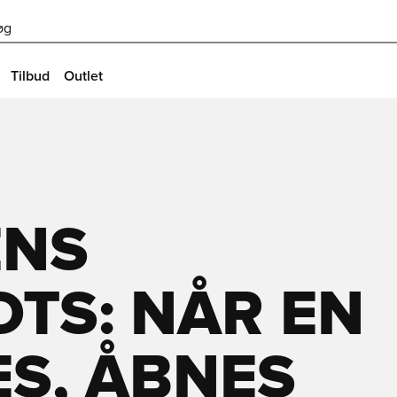
øg
Tilbud
Outlet
ENS
TS: NÅR EN
S, ÅBNES