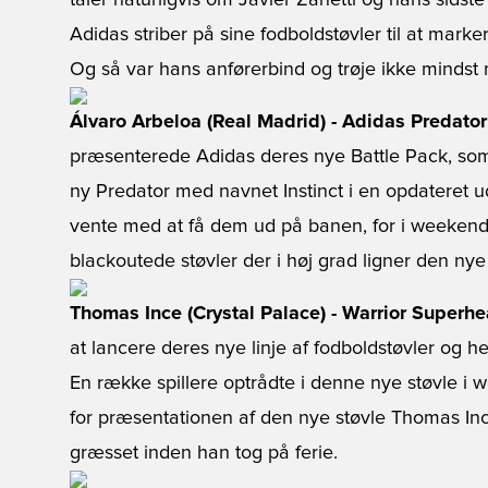
taler naturligvis om Javier Zanetti og hans sidst
Adidas striber på sine fodboldstøvler til at mar
Og så var hans anførerbind og trøje ikke mindst
Álvaro Arbeloa (Real Madrid) - Adidas Predator 
præsenterede Adidas deres nye Battle Pack, som
ny Predator med navnet Instinct i en opdateret 
vente med at få dem ud på banen, for i weekende
blackoutede støvler der i høj grad ligner den nye 
Thomas Ince (Crystal Palace) - Warrior Superh
at lancere deres nye linje af fodboldstøvler og h
En række spillere optrådte i denne nye støvle 
for præsentationen af den nye støvle Thomas Inc
græsset inden han tog på ferie.