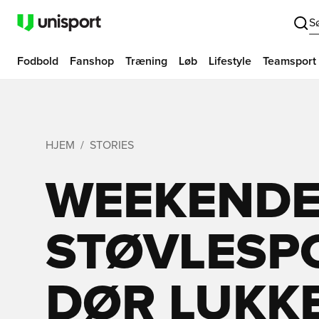
S
Fodbold
Fanshop
Træning
Løb
Lifestyle
Teamsport
HJEM
STORIES
WEEKEND
STØVLESPO
DØR LUKKE