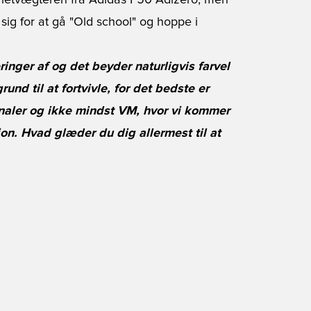
 i letvægteren fra Adidas F50 Adizero, men
ig for at gå "Old school" og hoppe i
nger af og det beyder naturligvis farvel
und til at fortvivle, for det bedste er
naler og ikke mindst VM, hvor vi kommer
ion. Hvad glæder du dig allermest til at