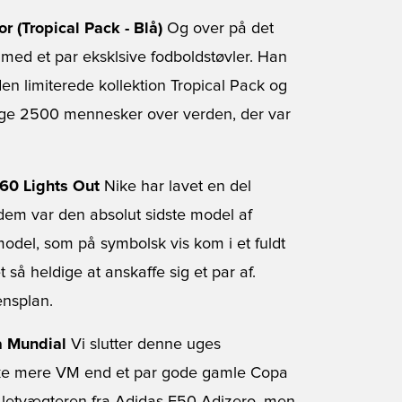
r (Tropical Pack - Blå)
Og over på det
med et par eksklsive fodboldstøvler. Han
en limiterede kollektion Tropical Pack og
dige 2500 mennesker over verden, der var
60 Lights Out
Nike har lavet en del
 dem var den absolut sidste model af
odel, som på symbolsk vis kom i et fuldt
å heldige at anskaffe sig et par af.
nsplan.
a Mundial
Vi slutter denne uges
l ikke mere VM end et par gode gamle Copa