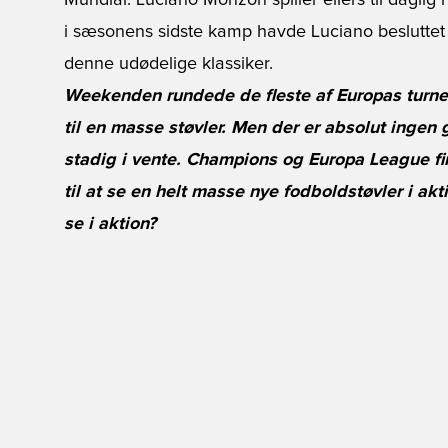
Mundial. Luciano Monzon spiller ellers til daglig
i sæsonens sidste kamp havde Luciano besluttet s
denne udødelige klassiker.
Weekenden rundede de fleste af Europas turneri
til en masse støvler. Men der er absolut ingen gr
stadig i vente. Champions og Europa League fi
til at se en helt masse nye fodboldstøvler i akt
se i aktion?