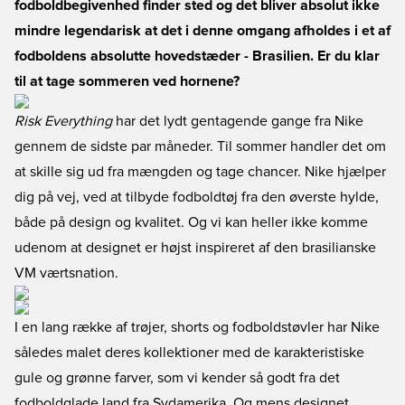
fodboldbegivenhed finder sted og det bliver absolut ikke
mindre legendarisk at det i denne omgang afholdes i et af
fodboldens absolutte hovedstæder - Brasilien. Er du klar
til at tage sommeren ved hornene?
Risk Everything
har det lydt gentagende gange fra Nike
gennem de sidste par måneder. Til sommer handler det om
at skille sig ud fra mængden og tage chancer. Nike hjælper
dig på vej, ved at tilbyde fodboldtøj fra den øverste hylde,
både på design og kvalitet. Og vi kan heller ikke komme
udenom at designet er højst inspireret af den brasilianske
VM værtsnation.
I en lang række af trøjer, shorts og fodboldstøvler har Nike
således malet deres kollektioner med de karakteristiske
gule og grønne farver, som vi kender så godt fra det
fodboldglade land fra Sydamerika. Og mens designet