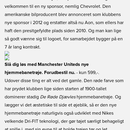
velkommen til en ny sponsor, nemlig Chevrolet. Den
amerikanske bilproducent blev annonceret som klubbens
nye sponsor i 2012 og erstatter altså nu Aon, som ellers har
haft den presitgefyldte plads siden 2010. Og man kan lige
så godt vænne sig til logoet, for samarbejdet bygger på en
7 år lang kontrakt.
Slå dig løs med Manchester Uniteds nye
hjemmebanetrøje. Forudbestil nu.
- kun 599,-.
Udover disse ting er alt ved det gamle. Den røde farve som
har prydet klubben lige siden starten af 1900-tallet
dominerer stadig
De Røde Djævles
hjemmebanetrøje. Og
lægger vi det æstetiske til side et øjeblik, så er den nye
hjemmebanetrøje naturligvis også udviklet med Nikes
velkende Dri-FIT teknologi, der gør tøjet særligt behageligt
at spille i, med sin evne til at holde trøjen tør og let.