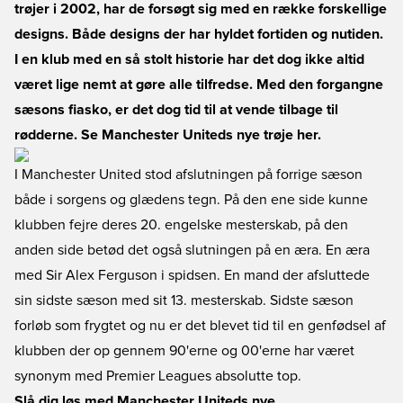
trøjer i 2002, har de forsøgt sig med en række forskellige
designs. Både designs der har hyldet fortiden og nutiden.
I en klub med en så stolt historie har det dog ikke altid
været lige nemt at gøre alle tilfredse. Med den forgangne
sæsons fiasko, er det dog tid til at vende tilbage til
rødderne. Se Manchester Uniteds nye trøje her.
I Manchester United stod afslutningen på forrige sæson
både i sorgens og glædens tegn. På den ene side kunne
klubben fejre deres 20. engelske mesterskab, på den
anden side betød det også slutningen på en æra. En æra
med Sir Alex Ferguson i spidsen. En mand der afsluttede
sin sidste sæson med sit 13. mesterskab. Sidste sæson
forløb som frygtet og nu er det blevet tid til en genfødsel af
klubben der op gennem 90'erne og 00'erne har været
synonym med Premier Leagues absolutte top.
Slå dig løs med Manchester Uniteds nye