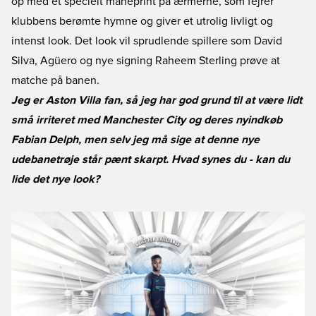
op med et specielt måneprint på ærmerne, som fejrer
klubbens berømte hymne og giver et utrolig livligt og
intenst look. Det look vil sprudlende spillere som David
Silva, Agüero og nye signing Raheem Sterling prøve at
matche på banen.
Jeg er Aston Villa fan, så jeg har god grund til at være lidt
små irriteret med Manchester City og deres nyindkøb
Fabian Delph, men selv jeg må sige at denne nye
udebanetrøje står pænt skarpt. Hvad synes du - kan du
lide det nye look?