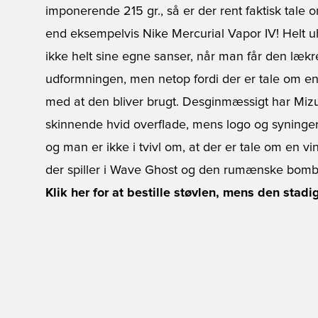
imponerende 215 gr., så er der rent faktisk tale
end eksempelvis Nike Mercurial Vapor IV! Helt uh
ikke helt sine egne sanser, når man får den lækr
udformningen, men netop fordi der er tale om en l
med at den bliver brugt. Desginmæssigt har Miz
skinnende hvid overflade, mens logo og syninger e
og man er ikke i tvivl om, at der er tale om en vi
der spiller i Wave Ghost og den rumænske bombe
Klik her for at bestille støvlen, mens den stadi