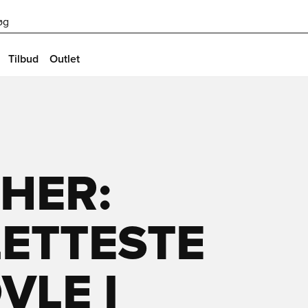
øg
Tilbud
Outlet
 HER:
ETTESTE
VLE I