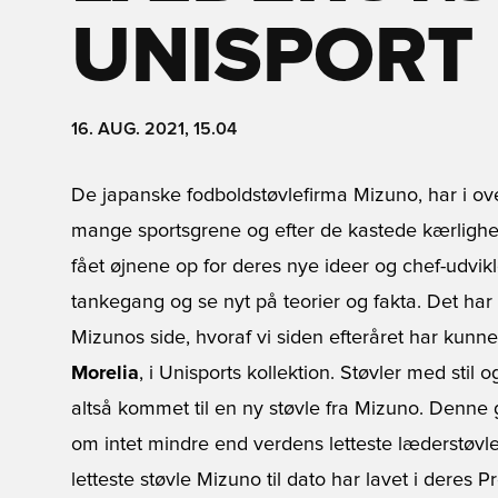
UNISPORT
16. AUG. 2021, 15.04
De japanske fodboldstøvlefirma Mizuno, har i over
mange sportsgrene og efter de kastede kærlighed
fået øjnene op for deres nye ideer og chef-udvik
tankegang og se nyt på teorier og fakta. Det har 
Mizunos side, hvoraf vi siden efteråret har kun
Morelia
, i Unisports kollektion. Støvler med stil 
altså kommet til en ny støvle fra Mizuno. Denne g
om intet mindre end verdens letteste læderstøvle
letteste støvle Mizuno til dato har lavet i deres