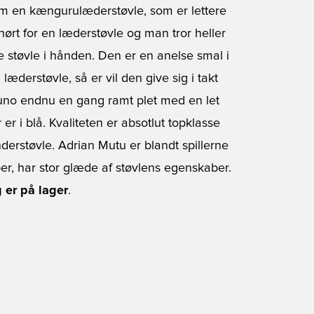
 om en kængurulæderstøvle, som er lettere
ørt for en læderstøvle og man tror heller
e støvle i hånden. Den er en anelse smal i
æderstøvle, så er vil den give sig i takt
uno endnu en gang ramt plet med en let
r i blå. Kvaliteten er absotlut topklasse
nderstøvle. Adrian Mutu er blandt spillerne
r, har stor glæde af støvlens egenskaber.
g er på lager
.