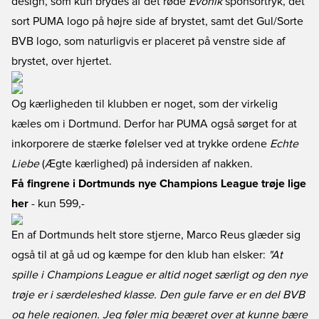
design, som kun brydes af det røde
Evonik
sponsortryk, det
sort PUMA logo på højre side af brystet, samt det Gul/Sorte
BVB logo, som naturligvis er placeret på venstre side af
brystet, over hjertet.
Og kærligheden til klubben er noget, som der virkelig
kæles om i Dortmund. Derfor har PUMA også sørget for at
inkorporere de stærke følelser ved at trykke ordene
Echte
Liebe
(Ægte kærlighed) på indersiden af nakken.
Få fingrene i Dortmunds nye Champions League trøje lige
her
- kun 599,-
En af Dortmunds helt store stjerne, Marco Reus glæder sig
også til at gå ud og kæmpe for den klub han elsker:
"At
spille i Champions League er altid noget særligt og den nye
trøje er i særdeleshed klasse. Den gule farve er en del BVB
og hele regionen. Jeg føler mig beæret over at kunne bære