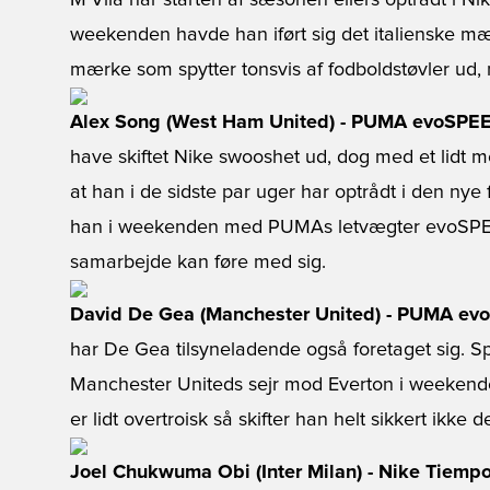
M'Vila har starten af sæsonen ellers optrådt i 
weekenden havde han iført sig det italienske mær
mærke som spytter tonsvis af fodboldstøvler ud, m
Alex Song (West Ham United) - PUMA evoSPEED
have skiftet Nike swooshet ud, dog med et lidt 
at han i de sidste par uger har optrådt i den nye 
han i weekenden med PUMAs letvægter evoSPEED
samarbejde kan føre med sig.
David De Gea (Manchester United) - PUMA evo
har De Gea tilsyneladende også foretaget sig. Spa
Manchester Uniteds sejr mod Everton i weekende
er lidt overtroisk så skifter han helt sikkert ikke 
Joel Chukwuma Obi (Inter Milan) - Nike Tiemp