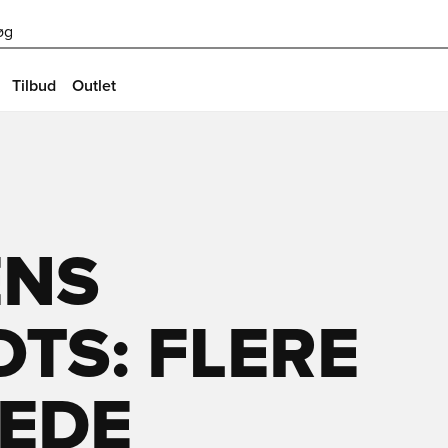
øg
Tilbud
Outlet
ENS
TS: FLERE
EDE