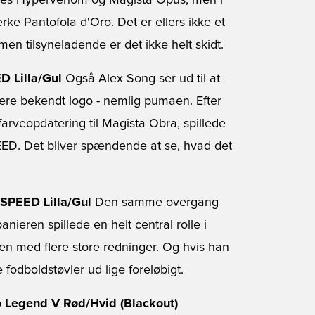
Nikes Hypervenom og Magista Opus, men i
ke Pantofola d'Oro. Det er ellers ikke et
en tilsyneladende er det ikke helt skidt.
 Lilla/Gul
Også Alex Song ser ud til at
mere bekendt logo - nemlig pumaen. Efter
farveopdatering til Magista Obra, spillede
. Det bliver spændende at se, hvad det
SPEED Lilla/Gul
Den samme overgang
nieren spillede en helt central rolle i
n med flere store redninger. Og hvis han
de fodboldstøvler ud lige foreløbigt.
o Legend V Rød/Hvid (Blackout)