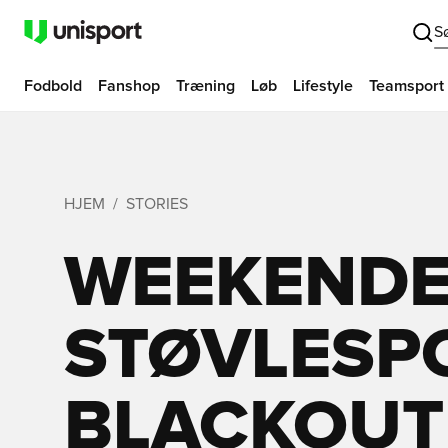
S
Fodbold
Fanshop
Træning
Løb
Lifestyle
Teamsport
HJEM
STORIES
WEEKEND
STØVLESPO
BLACKOUT