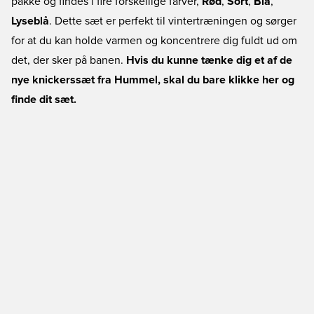
pakke og findes i fire forskellige farver,
Rød
,
Sort
,
Blå
,
Lyseblå
. Dette sæt er perfekt til vintertræningen og sørger
for at du kan holde varmen og koncentrere dig fuldt ud om
det, der sker på banen.
Hvis du kunne tænke dig et af de
nye knickerssæt fra Hummel, skal du bare klikke her og
finde dit sæt.