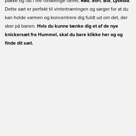
pakke og fås i fire forskellige farver,
Rød
,
Sort
,
Blå
,
Lyseblå
.
Dette sæt er perfekt til vintertræningen og sørger for at du
kan holde varmen og koncentrere dig fuldt ud om det, der
sker på banen.
Hvis du kunne tænke dig et af de nye
knickersæt fra Hummel, skal du bare klikke her og og
finde dit sæt.