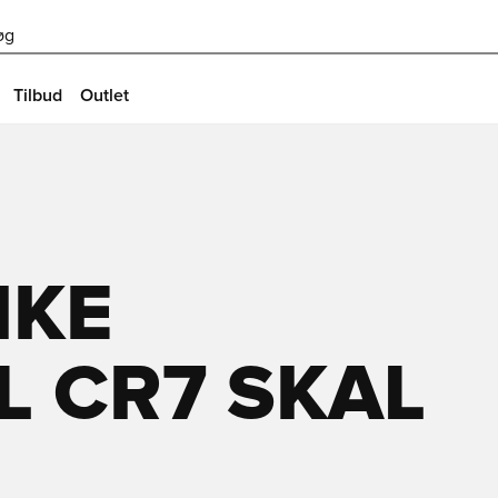
øg
Tilbud
Outlet
IKE
 CR7 SKAL