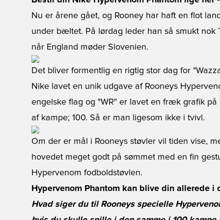
Bestil din Nike Hypervenom Phantom lige her
-
Nu er årene gået, og Rooney har haft en flot la
under bæltet. På lørdag leder han så smukt nok 
når England møder Slovenien.
Det bliver formentlig en rigtig stor dag for "Wazza
Nike lavet en unik udgave af Rooneys Hyperven
engelske flag og "WR" er lavet en fræk grafik på s
af kampe; 100. Så er man ligesom ikke i tvivl.
Om der er mål i Rooneys støvler vil tiden vise, m
hovedet meget godt på sømmet med en fin gestus t
Hypervenom fodboldstøvlen.
Hypervenom Phantom kan blive din allerede i 
Hvad siger du til Rooneys specielle Hyperveno