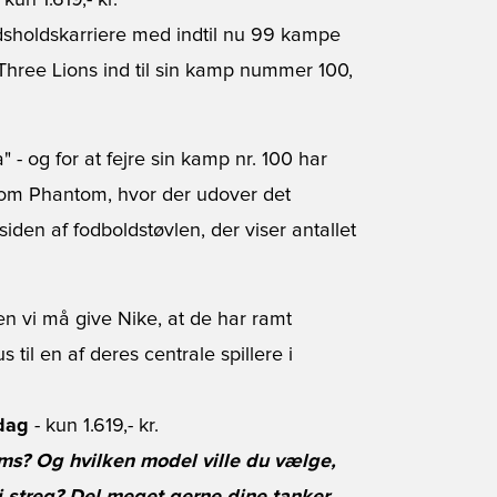
 kun 1.619,- kr.
ndsholdskarriere med indtil nu 99 kampe
Three Lions ind til sin kamp nummer 100,
" - og for at fejre sin kamp nr. 100 har
om Phantom, hvor der udover det
iden af fodboldstøvlen, der viser antallet
en vi må give Nike, at de har ramt
il en af deres centrale spillere i
dag
- kun 1.619,- kr.
ms? Og hvilken model ville du vælge,