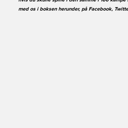
hvis du skulle spille i den samme i 100 kampe 
med os i boksen herunder, på
Facebook
,
Twitte