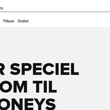
øg
Tilbud
Outlet
R SPECIEL
OM TIL
ONEYS