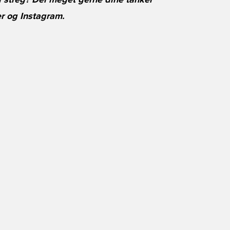
i streg? Del meget gerne dine tanker
r
og
Instagram
.