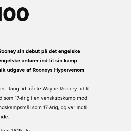
100
 Rooney sin debut på det engelske
engelske anfører ind til sin kamp
unik udgave af Rooneys Hypervenom
r i lang tid trådte Wayne Rooney ud til
old som 17-årig i en venskabskamp mod
andskampsmål som 17-årig, og var indtil
nde.