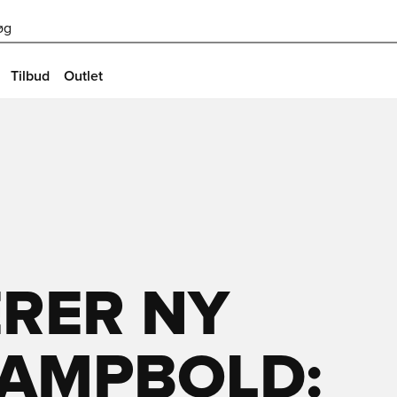
øg
Tilbud
Outlet
RER NY
KAMPBOLD: