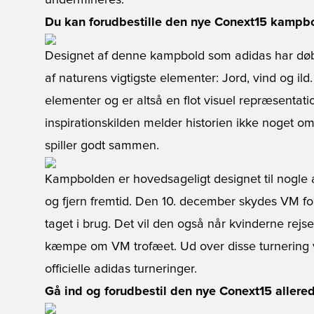
undermineres.
Du kan forudbestille den nye Conext15 kampbol
Designet af denne kampbold som adidas har døbt 
af naturens vigtigste elementer: Jord, vind og ild.
elementer og er altså en flot visuel repræsentati
inspirationskilden melder historien ikke noget o
spiller godt sammen.
Kampbolden er hovedsageligt designet til nogle 
og fjern fremtid. Den 10. december skydes VM for
taget i brug. Det vil den også når kvinderne rejs
kæmpe om VM trofæet. Ud over disse turnering vi
officielle adidas turneringer.
Gå ind og forudbestil den nye Conext15 allere