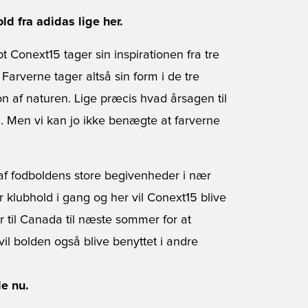
d fra adidas lige her.
Conext15 tager sin inspirationen fra tre
 Farverne tager altså sin form i de tre
on af naturen. Lige præcis hvad årsagen til
m. Men vi kan jo ikke benægte at farverne
af fodboldens store begivenheder i nær
 klubhold i gang og her vil Conext15 blive
er til Canada til næste sommer for at
l bolden også blive benyttet i andre
de nu.