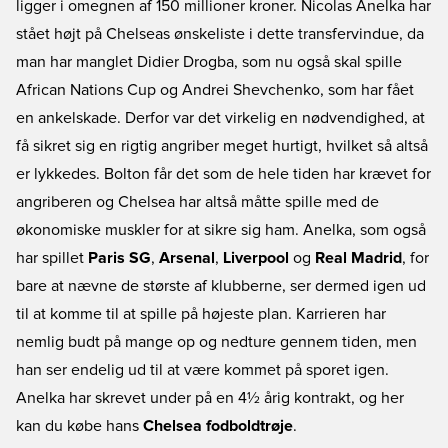
ligger i omegnen af 150 millioner kroner. Nicolas Anelka har
stået højt på Chelseas ønskeliste i dette transfervindue, da
man har manglet Didier Drogba, som nu også skal spille
African Nations Cup og Andrei Shevchenko, som har fået
en ankelskade. Derfor var det virkelig en nødvendighed, at
få sikret sig en rigtig angriber meget hurtigt, hvilket så altså
er lykkedes. Bolton får det som de hele tiden har krævet for
angriberen og Chelsea har altså måtte spille med de
økonomiske muskler for at sikre sig ham. Anelka, som også
har spillet
Paris SG
,
Arsenal
,
Liverpool
og
Real Madrid
, for
bare at nævne de største af klubberne, ser dermed igen ud
til at komme til at spille på højeste plan. Karrieren har
nemlig budt på mange op og nedture gennem tiden, men
han ser endelig ud til at være kommet på sporet igen.
Anelka har skrevet under på en 4½ årig kontrakt, og her
kan du købe hans
Chelsea fodboldtrøje
.