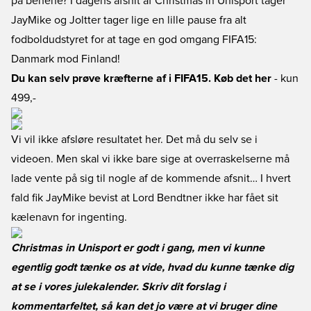
på benene? I dagens afsnit af Christmas in Unisport tager
JayMike og Joltter tager lige en lille pause fra alt
fodboldudstyret for at tage en god omgang FIFA15:
Danmark mod Finland!
Du kan selv prøve kræfterne af i FIFA15. Køb det her
- kun
499,-
Vi vil ikke afsløre resultatet her. Det må du selv se i
videoen. Men skal vi ikke bare sige at overraskelserne må
lade vente på sig til nogle af de kommende afsnit… I hvert
fald fik JayMike bevist at Lord Bendtner ikke har fået sit
kælenavn for ingenting.
Christmas in Unisport er godt i gang, men vi kunne
egentlig godt tænke os at vide, hvad du kunne tænke dig
at se i vores julekalender. Skriv dit forslag i
kommentarfeltet, så kan det jo være at vi bruger dine