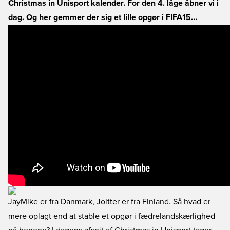
Christmas in Unisport kalender. For den 4. låge åbner vi i
dag. Og her gemmer der sig et lille opgør i FIFA15…
JayMike er fra Danmark, Joltter er fra Finland. Så hvad er
mere oplagt end at stable et opgør i fædrelandskærlighed