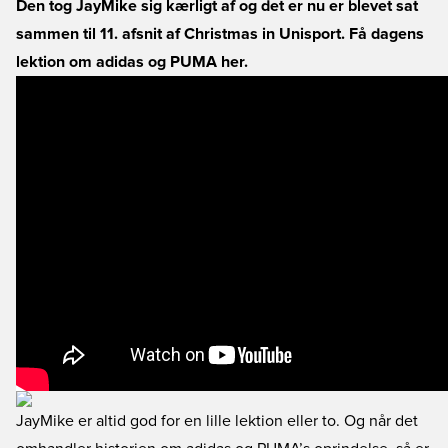
Den tog JayMike sig kærligt af og det er nu er blevet sat
sammen til 11. afsnit af Christmas in Unisport. Få dagens
lektion om adidas og PUMA her.
JayMike er altid god for en lille lektion eller to. Og når det