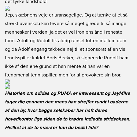
det tyske landshold.
Jep, skæbnens veje er uransagelige. Og at tænke at et så
stærkt uvenskab kan levere så meget glæde til så mange
mennesker i verden, ja det er vel ironiens ånd i reneste
form. Adolf og Rudolf fik aldrig renset luften mellem dem
og da Adolf engang takkede nej til et sponsorat af en vis
tennisspiller kaldet Boris Becker, så signerede Rudolf ham
ikke af den ene grund at han mente at han var en
fænomenal tennisspiller, men for at provokere sin bror.
Historien om adidas og PUMA er interessant og JayMike
tager dig gennem den mens han strejfer rundt i gaderne
af den by, hvor begge selskaber har haft deres
hovedkontor lige siden de to brødre indledte stridsøksen.
Hvilket af de to mærker kan du bedst lide?