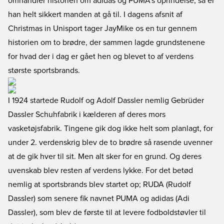
omhandler historien om adidas og PUMA’s oprindelse, så er
han helt sikkert manden at gå til. I dagens afsnit af
Christmas in Unisport tager JayMike os en tur gennem
historien om to brødre, der sammen lagde grundstenene
for hvad der i dag er gået hen og blevet to af verdens
største sportsbrands.
I 1924 startede Rudolf og Adolf Dassler nemlig Gebrüder
Dassler Schuhfabrik i kælderen af deres mors
vasketøjsfabrik. Tingene gik dog ikke helt som planlagt, for
under 2. verdenskrig blev de to brødre så rasende uvenner
at de gik hver til sit. Men alt sker for en grund. Og deres
uvenskab blev resten af verdens lykke. For det betød
nemlig at sportsbrands blev startet op; RUDA (Rudolf
Dassler) som senere fik navnet PUMA og adidas (Adi
Dassler), som blev de første til at levere fodboldstøvler til