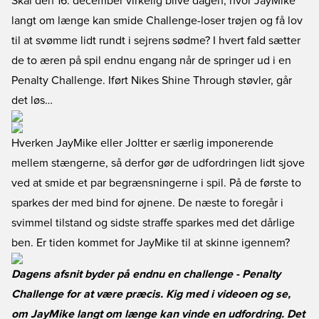
Skal den 16. december virkelig blive dagen, hvor JayMike
langt om længe kan smide Challenge-loser trøjen og få lov
til at svømme lidt rundt i sejrens sødme? I hvert fald sætter
de to æren på spil endnu engang når de springer ud i en
Penalty Challenge. Iført Nikes Shine Through støvler, går
det løs…
Hverken JayMike eller Joltter er særlig imponerende
mellem stængerne, så derfor gør de udfordringen lidt sjove
ved at smide et par begrænsningerne i spil. På de første to
sparkes der med bind for øjnene. De næste to foregår i
svimmel tilstand og sidste straffe sparkes med det dårlige
ben. Er tiden kommet for JayMike til at skinne igennem?
Dagens afsnit byder på endnu en challenge - Penalty
Challenge for at være præcis. Kig med i videoen og se,
om JayMike langt om længe kan vinde en udfordring. Det